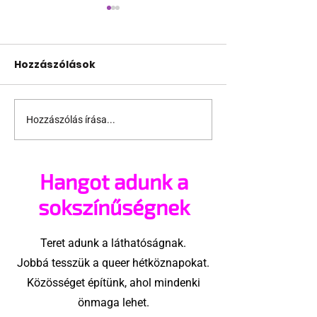
Hozzászólások
Hozzászólás írása...
Ilyen egy boldog HIV-
Homofób tör
vel élő férfi
árnyékában
Hangot adunk a
sokszínűségnek
Teret adunk a láthatóságnak.
Jobbá tesszük a queer hétköznapokat.
Közösséget építünk, ahol mindenki
önmaga lehet.