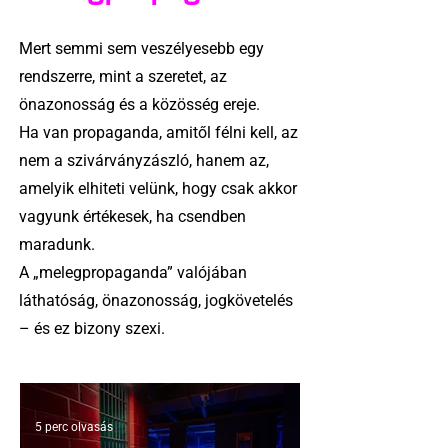
Mert semmi sem veszélyesebb egy
rendszerre, mint a szeretet, az
önazonosság és a közösség ereje.
Ha van propaganda, amitől félni kell, az
nem a szivárványzászló, hanem az,
amelyik elhiteti velünk, hogy csak akkor
vagyunk értékesek, ha csendben
maradunk.
A „melegpropaganda” valójában
láthatóság, önazonosság, jogkövetelés
– és ez bizony szexi.
5 perc olvasás