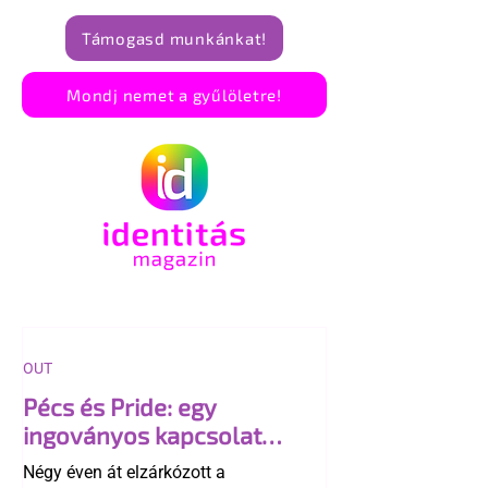
Támogasd munkánkat!
Mondj nemet a gyűlöletre!
OUT
Pécs és Pride: egy
ingoványos kapcsolat
története
Négy éven át elzárkózott a