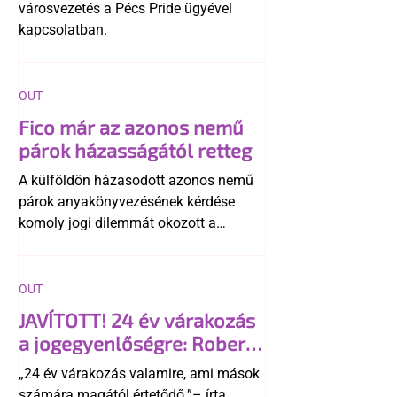
városvezetés a Pécs Pride ügyével
kapcsolatban.
OUT
Fico már az azonos nemű
párok házasságától retteg
A külföldön házasodott azonos nemű
párok anyakönyvezésének kérdése
komoly jogi dilemmát okozott a
szlovák belügynek, miközben Robert
Fico szerint az alkotmány
egyértelműen tiltja a házasságuk
OUT
elismerését. Közben az ellenzéken belül
JAVÍTOTT! 24 év várakozás
is vita robbant ki arról, hogy vissza
a jogegyenlőségre: Robert
kellene-e vonni a kormány konzervatív
Biedroń megindító üzenete
alkotmánymódosítását
„24 év várakozás valamire, ami mások
a lengyel bejegyzett
számára magától értetődő.”– írta