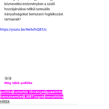
köznevelési intézményben a szülő 
hozzájárulása nélkül szexuális 
irányultságokat bemutató foglalkozást 
tartsanak?
https://youtu.be/Ne3xfnQBTJc
😘😘
Még több politika 
politika
homofób törvények
queerinfo
transzneműek
LMBT-jogok
transzfóbia
HÍREK