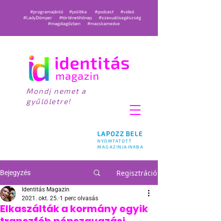
#programajánló
#politika
#podcast
#videó
#LadyDömper
#történetihónap
#szexuálisegészség
#magdiagőzben
#macskamedve
Mondj nemet a
gyűlöletre!
LAPOZZ BELE
NYOMTATOTT
MAGAZINJAINKBA
Regisztráció
Bejegyzés
Identitás Magazin
2021. okt. 25.
1 perc olvasás
Elkaszálták a kormány egyik