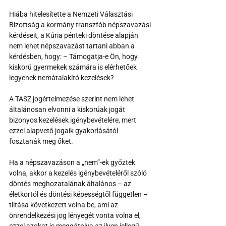
Hiába hitelesítette a Nemzeti Választási 
Bizottság a kormány transzfób népszavazási 
kérdéseit, a Kúria pénteki döntése alapján 
nem lehet népszavazást tartani abban a 
kérdésben, hogy: – Támogatja-e Ön, hogy 
kiskorú gyermekek számára is elérhetőek 
legyenek nemátalakító kezelések?
A TASZ jogértelmezése szerint nem lehet 
általánosan elvonni a kiskorúak jogát 
bizonyos kezelések igénybevételére, mert 
ezzel alapvető jogaik gyakorlásától 
fosztanák meg őket.
Ha a népszavazáson a „nem”-ek győztek 
volna, akkor a kezelés igénybevételéről szóló 
döntés meghozatalának általános – az 
életkortól és döntési képességtől független – 
tiltása következett volna be, ami az 
önrendelkezési jog lényegét vonta volna el, 