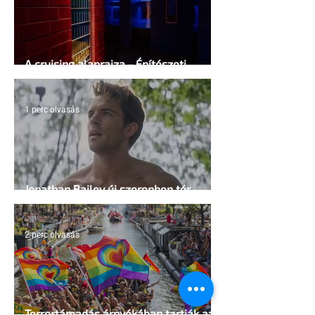
A cruising alaprajza - Építészeti
irányelvek a vágy maximalizálására
1 perc olvasás
Jonathan Bailey új szerepben tér
vissza
2 perc olvasás
Terrortámadás árnyékában tartják az