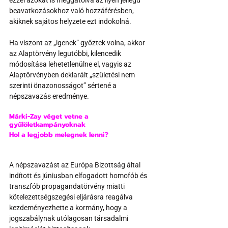
ezzel azokat is meggátolva az ilyen jellegű 
beavatkozásokhoz való hozzáférésben, 
akiknek sajátos helyzete ezt indokolná.
Ha viszont az „igenek” győztek volna, akkor 
az Alaptörvény legutóbbi, kilencedik 
módosítása lehetetlenülne el, vagyis az 
Alaptörvényben deklarált „születési nem 
szerinti önazonosságot” sértené a 
népszavazás eredménye.
Márki-Zay véget vetne a 
gyűlöletkampányoknak
Hol a legjobb melegnek lenni?
A népszavazást az Európa Bizottság által 
indított és júniusban elfogadott homofób és 
transzfób propagandatörvény miatti 
kötelezettségszegési eljárásra reagálva 
kezdeményezhette a kormány, hogy a 
jogszabálynak utólagosan társadalmi 