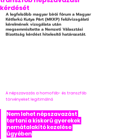
transzfób népszavazási
kérdését
A legfelsőbb magyar bírói fórum a Magyar 
Kétfarkú Kutya Párt (MKKP) felülvizsgálati 
kérelmének vizsgálata után 
megsemmisítette a Nemzeti Választási 
Bizottság kérdést hitelesítő határozatát.
A népszavazás a homofób- és transzfób 
törvényeket legitimálná
Nem lehet népszavazást 
tartani a kiskorú gyerekek 
nemátalakító kezelése 
ügyében