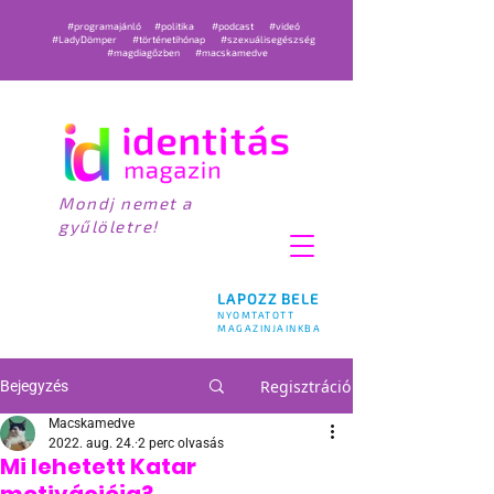
#programajánló
#politika
#podcast
#videó
#LadyDömper
#történetihónap
#szexuálisegészség
#magdiagőzben
#macskamedve
Mondj nemet a
gyűlöletre!
LAPOZZ BELE
NYOMTATOTT
MAGAZINJAINKBA
Regisztráció
Bejegyzés
Macskamedve
2022. aug. 24.
2 perc olvasás
Mi lehetett Katar