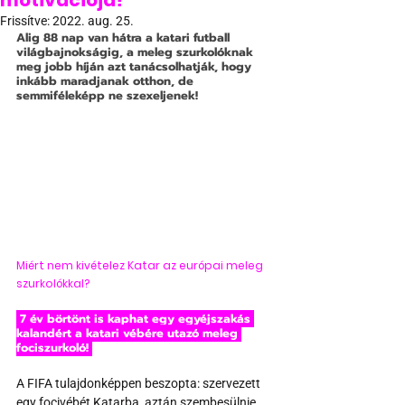
motivációja?
Frissítve:
2022. aug. 25.
Alig 88 nap van hátra a katari futball 
világbajnokságig, a meleg szurkolóknak 
meg jobb híján azt tanácsolhatják, hogy 
inkább maradjanak otthon, de 
semmiféleképp ne szexeljenek!
Miért nem kivételez Katar az európai meleg 
szurkolókkal?
 7 év börtönt is kaphat egy egyéjszakás 
kalandért a katari vébére utazó meleg 
fociszurkoló! 
A FIFA tulajdonképpen beszopta: szervezett 
egy focivébét Katarba, aztán szembesülnie 