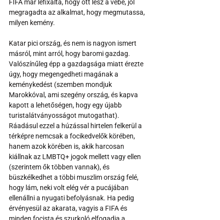
FIFA már lefixálta, hogy ott lesz a vébé, jól 
megragadta az alkalmat, hogy megmutassa, 
milyen kemény.
Katar pici ország, és nem is nagyon ismert 
másról, mint arról, hogy baromi gazdag. 
Valószínűleg épp a gazdagsága miatt érezte 
úgy, hogy megengedheti magának a 
keménykedést (szemben mondjuk 
Marokkóval, ami szegény ország, és kapva 
kapott a lehetőségen, hogy egy újabb 
turistalátványosságot mutogathat). 
Ráadásul ezzel a húzással hirtelen felkerül a 
térképre nemcsak a focikedvelők körében, 
hanem azok körében is, akik harcosan 
kiállnak az LMBTQ+ jogok mellett vagy ellen 
(szerintem ők többen vannak), és 
büszkélkedhet a többi muszlim ország felé, 
hogy lám, neki volt elég vér a pucájában 
ellenállni a nyugati befolyásnak. Ha pedig 
érvényesül az akarata, vagyis a FIFA és 
minden focista és szurkoló elfogadja a 