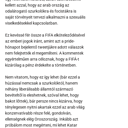
kellett azzal, hogy az arab ország az 
odalátogató szurkolókra és focistákra is 
saját törvényeit tervezi alkalmazni a szexuális 
viselkedésekkel kapcsolatban. 
Ez kevéssé fér össze a FIFA elköteleződésével 
az emberi jogok iránt, amint azt a pride-
hónapot bejelentő tweetjükre adott válaszok 
nem felejtették el megemlíteni. A kommentek 
egyértelműen arra céloznak, hogy a FIFÁ-t 
kizárólag a pénz érdekelte a történetben. 
Nem vitatom, hogy ez így lehet (bár ezzel a 
húzással nemcsak a szurkolóktól, hanem 
néhány liberálisabb államtól származó 
bevételtől is eleshetnek, szóval lehet, hogy 
bakot lőttek), bár persze nincs kizárva, hogy 
ténylegesen nyitni akartak ezzel az arab világ 
konzervatívabb része felé, gondolván, 
ellenségnek elég Oroszország. Inkább azt 
próbálom most megérteni, mi lehet Katar 