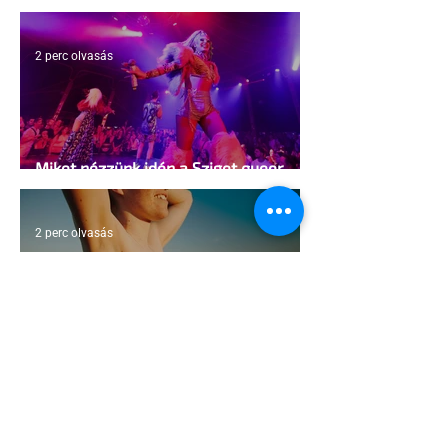
kosárlabda transzneműséghez vezet
2 perc olvasás
Miket nézzünk idén a Sziget queer
sátrában?
2 perc olvasás
A mellrákszűrésről senki sem beszél a
mellkasi műtétek után - pedig kellene
1 perc olvasás