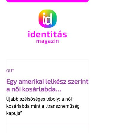
OUT
Egy amerikai lelkész szerint
a női kosárlabda
transzneműséghez vezet
Újabb szélsőséges téboly: a női
kosárlabda mint a „transzneműség
kapuja”