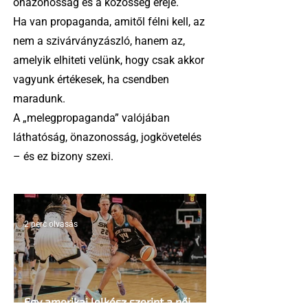
önazonosság és a közösség ereje.
Ha van propaganda, amitől félni kell, az
nem a szivárványzászló, hanem az,
amelyik elhiteti velünk, hogy csak akkor
vagyunk értékesek, ha csendben
maradunk.
A „melegpropaganda” valójában
láthatóság, önazonosság, jogkövetelés
– és ez bizony szexi.
2 perc olvasás
Egy amerikai lelkész szerint a női