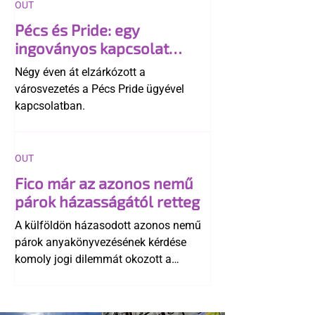
OUT
Pécs és Pride: egy
ingoványos kapcsolat
története
Négy éven át elzárkózott a
városvezetés a Pécs Pride ügyével
kapcsolatban.
OUT
Fico már az azonos nemű
párok házasságától retteg
A külföldön házasodott azonos nemű
párok anyakönyvezésének kérdése
komoly jogi dilemmát okozott a
szlovák belügynek, miközben Robert
Fico szerint az alkotmány
egyértelműen tiltja a házasságuk