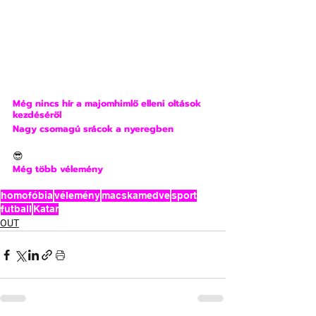
Még nincs hír a majomhimlő elleni oltások 
kezdéséről
Nagy csomagú srácok a nyeregben
😎
Még több vélemény
homofóbia
vélemény
macskamedve
sport
futball
Katar
OUT