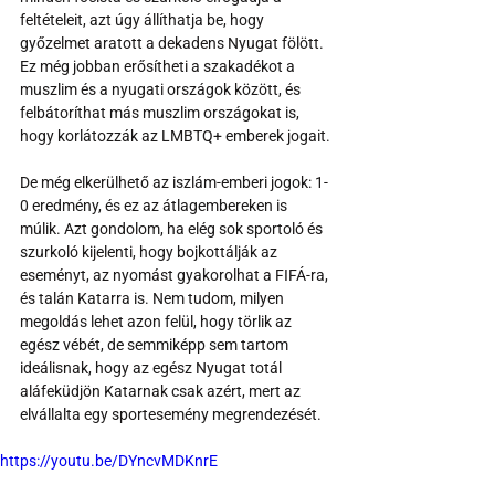
feltételeit, azt úgy állíthatja be, hogy 
győzelmet aratott a dekadens Nyugat fölött. 
Ez még jobban erősítheti a szakadékot a 
muszlim és a nyugati országok között, és 
felbátoríthat más muszlim országokat is, 
hogy korlátozzák az LMBTQ+ emberek jogait.
De még elkerülhető az iszlám-emberi jogok: 1-
0 eredmény, és ez az átlagembereken is 
múlik. Azt gondolom, ha elég sok sportoló és 
szurkoló kijelenti, hogy bojkottálják az 
eseményt, az nyomást gyakorolhat a FIFÁ-ra, 
és talán Katarra is. Nem tudom, milyen 
megoldás lehet azon felül, hogy törlik az 
egész vébét, de semmiképp sem tartom 
ideálisnak, hogy az egész Nyugat totál 
aláfeküdjön Katarnak csak azért, mert az 
elvállalta egy sportesemény megrendezését.
https://youtu.be/DYncvMDKnrE