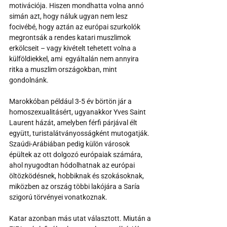
motivációja. Hiszen mondhatta volna annó 
simán azt, hogy náluk ugyan nem lesz 
focivébé, hogy aztán az európai szurkolók 
megrontsák a rendes katari muszlimok 
erkölcseit – vagy kivételt tehetett volna a 
külföldiekkel, ami  egyáltalán nem annyira 
ritka a muszlim országokban, mint 
gondolnánk.
Marokkóban például 3-5 év börtön jár a 
homoszexualitásért, ugyanakkor Yves Saint 
Laurent házát, amelyben férfi párjával élt 
együtt, turistalátványosságként mutogatják. 
Szaúdi-Arábiában pedig külön városok 
épültek az ott dolgozó európaiak számára, 
ahol nyugodtan hódolhatnak az európai 
öltözködésnek, hobbiknak és szokásoknak, 
miközben az ország többi lakójára a Saría 
szigorú törvényei vonatkoznak. 
Katar azonban más utat választott. Miután a 