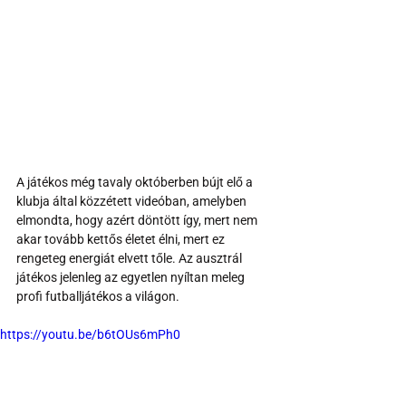
A játékos még tavaly októberben bújt elő a 
klubja által közzétett videóban, amelyben 
elmondta, hogy azért döntött így, mert nem 
akar tovább kettős életet élni, mert ez 
rengeteg energiát elvett tőle. Az ausztrál 
játékos jelenleg az egyetlen nyíltan meleg 
profi futballjátékos a világon.
https://youtu.be/b6tOUs6mPh0