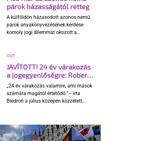
párok házasságától retteg
A külföldön házasodott azonos nemű
párok anyakönyvezésének kérdése
komoly jogi dilemmát okozott a
szlovák belügynek, miközben Robert
Fico szerint az alkotmány
egyértelműen tiltja a házasságuk
OUT
elismerését. Közben az ellenzéken belül
JAVÍTOTT! 24 év várakozás
is vita robbant ki arról, hogy vissza
a jogegyenlőségre: Robert
kellene-e vonni a kormány konzervatív
Biedroń megindító üzenete
alkotmánymódosítását
„24 év várakozás valamire, ami mások
a lengyel bejegyzett
számára magától értetődő.”– írta
élettársi kapcsolatokért
Biedroń a július közepén közzétett
bejegyzésben.