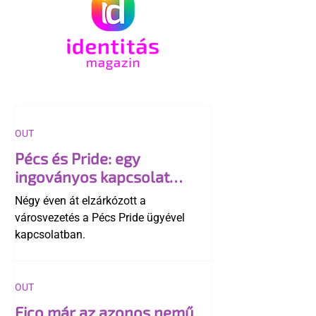
OUT
Pécs és Pride: egy
ingoványos kapcsolat
története
Négy éven át elzárkózott a
városvezetés a Pécs Pride ügyével
kapcsolatban.
OUT
Fico már az azonos nemű