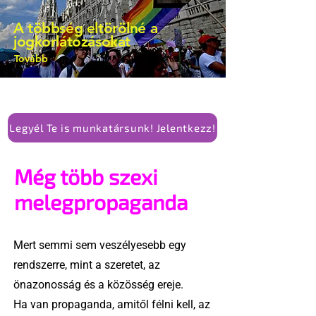
A többség eltörölné a
jogkorlátozásokat
Tovább
Legyél Te is munkatársunk! Jelentkezz!
Még több szexi
melegpropaganda
Mert semmi sem veszélyesebb egy
rendszerre, mint a szeretet, az
önazonosság és a közösség ereje.
Ha van propaganda, amitől félni kell, az