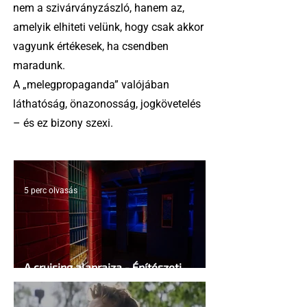
nem a szivárványzászló, hanem az,
amelyik elhiteti velünk, hogy csak akkor
vagyunk értékesek, ha csendben
maradunk.
A „melegpropaganda” valójában
láthatóság, önazonosság, jogkövetelés
– és ez bizony szexi.
5 perc olvasás
A cruising alaprajza - Építészeti
irányelvek a vágy maximalizálására