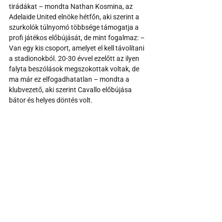
tirádákat – mondta Nathan Kosmina, az 
Adelaide United elnöke hétfőn, aki szerint a 
szurkolók túlnyomó többsége támogatja a 
profi játékos előbújását, de mint fogalmaz: – 
Van egy kis csoport, amelyet el kell távolítani 
a stadionokból. 20-30 évvel ezelőtt az ilyen 
falyta beszólások megszokottak voltak, de 
ma már ez elfogadhatatlan – mondta a 
klubvezető, aki szerint Cavallo előbújása 
bátor és helyes döntés volt.