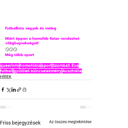
Futballista vagyok és meleg
Miért éppen a homofób Katar rendezhet 
világbajnokságot!
🙄🙄🙄
Még több sport
queerinfo
homofóbia
sport
Szombati Éva
futball
gyűlölet-bűncselekmény
Ausztrália
HÍREK
Az összes megtekintése
Friss bejegyzések