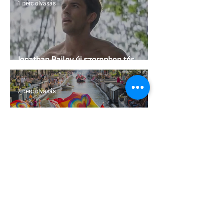
1 perc olvasás
Jonathan Bailey új szerepben tér
vissza
2 perc olvasás
Terrortámadás árnyékában tartják az
idei WorldPride-ot Amszterdamban
1 perc olvasás