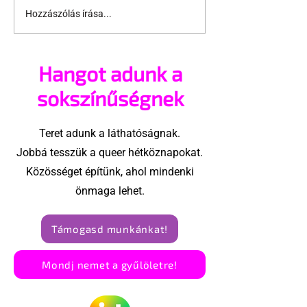
Hozzászólás írása...
Felállt a lélegzetük a
Folytatódik a
belga válogatott
az család k
fotóira
Hangot adunk a
sokszínűségnek
Teret adunk a láthatóságnak.
Jobbá tesszük a queer hétköznapokat.
Közösséget építünk, ahol mindenki
önmaga lehet.
Támogasd munkánkat!
Mondj nemet a gyűlöletre!