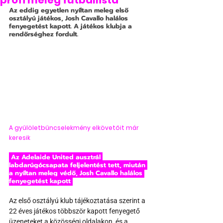
profi meleg futballista
Az eddig egyetlen nyíltan meleg első 
osztályú játékos, Josh Cavallo halálos 
fenyegetést kapott. A játékos klubja a 
rendőrséghez fordult.
A gyűlöletbűncselekmény elkövetőit már 
keresik
 Az Adelaide United ausztrál 
labdarúgócsapata feljelentést tett, miután 
a nyíltan meleg védő, Josh Cavallo halálos 
fenyegetést kapott 
Az első osztályú klub tájékoztatása szerint a 
22 éves játékos többször kapott fenyegető 
üzeneteket a közösségi oldalakon, és a 