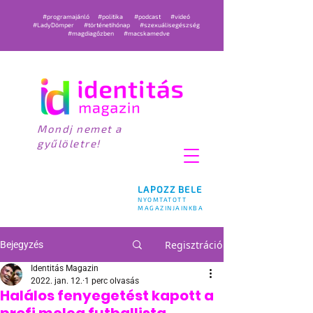
#programajánló
#politika
#podcast
#videó
#LadyDömper
#történetihónap
#szexuálisegészség
#magdiagőzben
#macskamedve
Mondj nemet a
gyűlöletre!
LAPOZZ BELE
NYOMTATOTT
MAGAZINJAINKBA
Regisztráció
Bejegyzés
Identitás Magazin
2022. jan. 12.
1 perc olvasás
Halálos fenyegetést kapott a