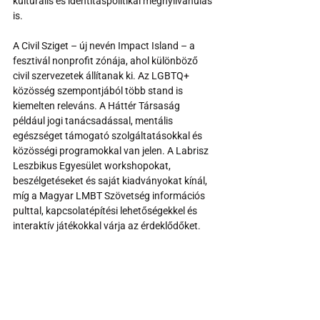
kulturális és identitáspolitikai megnyilvánulás 
is.
A Civil Sziget – új nevén Impact Island – a 
fesztivál nonprofit zónája, ahol különböző 
civil szervezetek állítanak ki. Az LGBTQ+ 
közösség szempontjából több stand is 
kiemelten releváns. A Háttér Társaság 
például jogi tanácsadással, mentális 
egészséget támogató szolgáltatásokkal és 
közösségi programokkal van jelen. A Labrisz 
Leszbikus Egyesület workshopokat, 
beszélgetéseket és saját kiadványokat kínál, 
míg a Magyar LMBT Szövetség információs 
pulttal, kapcsolatépítési lehetőségekkel és 
interaktív játékokkal várja az érdeklődőket.