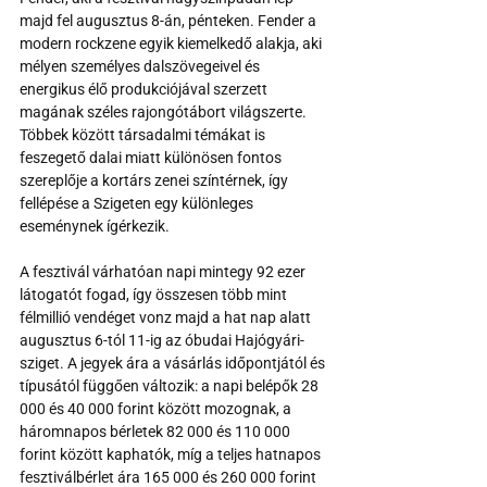
majd fel augusztus 8-án, pénteken. Fender a 
modern rockzene egyik kiemelkedő alakja, aki 
mélyen személyes dalszövegeivel és 
energikus élő produkciójával szerzett 
magának széles rajongótábort világszerte. 
Többek között társadalmi témákat is 
feszegető dalai miatt különösen fontos 
szereplője a kortárs zenei színtérnek, így 
fellépése a Szigeten egy különleges 
eseménynek ígérkezik.
A fesztivál várhatóan napi mintegy 92 ezer 
látogatót fogad, így összesen több mint 
félmillió vendéget vonz majd a hat nap alatt 
augusztus 6-tól 11-ig az óbudai Hajógyári-
sziget. A jegyek ára a vásárlás időpontjától és 
típusától függően változik: a napi belépők 28 
000 és 40 000 forint között mozognak, a 
háromnapos bérletek 82 000 és 110 000 
forint között kaphatók, míg a teljes hatnapos 
fesztiválbérlet ára 165 000 és 260 000 forint 