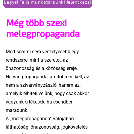
Legyél Te is munkatársunk! Jelentkezz!
Még több szexi
melegpropaganda
Mert semmi sem veszélyesebb egy
rendszerre, mint a szeretet, az
önazonosság és a közösség ereje.
Ha van propaganda, amitől félni kell, az
nem a szivárványzászló, hanem az,
amelyik elhiteti velünk, hogy csak akkor
vagyunk értékesek, ha csendben
maradunk.
A „melegpropaganda” valójában
láthatóság, önazonosság, jogkövetelés