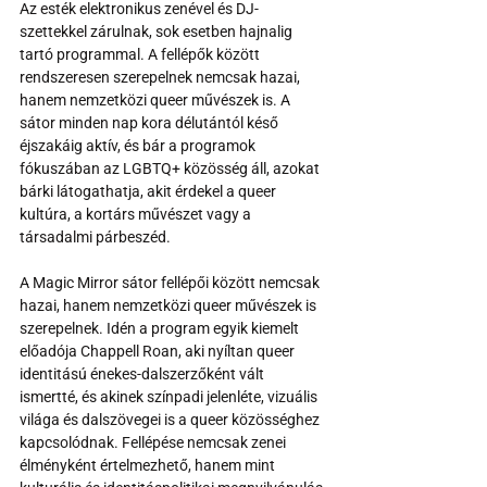
Az esték elektronikus zenével és DJ-
szettekkel zárulnak, sok esetben hajnalig 
tartó programmal. A fellépők között 
rendszeresen szerepelnek nemcsak hazai, 
hanem nemzetközi queer művészek is. A 
sátor minden nap kora délutántól késő 
éjszakáig aktív, és bár a programok 
fókuszában az LGBTQ+ közösség áll, azokat 
bárki látogathatja, akit érdekel a queer 
kultúra, a kortárs művészet vagy a 
társadalmi párbeszéd. 
A Magic Mirror sátor fellépői között nemcsak 
hazai, hanem nemzetközi queer művészek is 
szerepelnek. Idén a program egyik kiemelt 
előadója Chappell Roan, aki nyíltan queer 
identitású énekes-dalszerzőként vált 
ismertté, és akinek színpadi jelenléte, vizuális 
világa és dalszövegei is a queer közösséghez 
kapcsolódnak. Fellépése nemcsak zenei 
élményként értelmezhető, hanem mint 