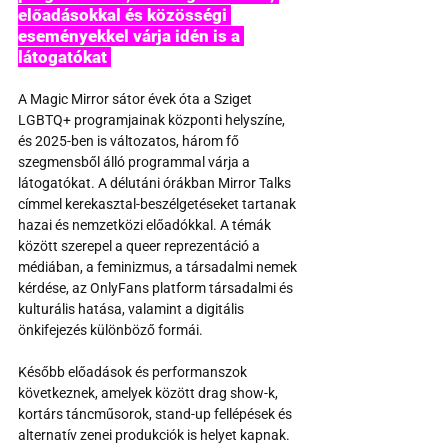
előadásokkal és közösségi 
eseményekkel várja idén is a 
látogatókat 
A Magic Mirror sátor évek óta a Sziget 
LGBTQ+ programjainak központi helyszíne, 
és 2025-ben is változatos, három fő 
szegmensből álló programmal várja a 
látogatókat. A délutáni órákban Mirror Talks 
címmel kerekasztal-beszélgetéseket tartanak 
hazai és nemzetközi előadókkal. A témák 
között szerepel a queer reprezentáció a 
médiában, a feminizmus, a társadalmi nemek 
kérdése, az OnlyFans platform társadalmi és 
kulturális hatása, valamint a digitális 
önkifejezés különböző formái.
Később előadások és performanszok 
következnek, amelyek között drag show-k, 
kortárs táncműsorok, stand-up fellépések és 
alternatív zenei produkciók is helyet kapnak. 