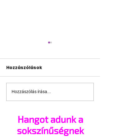
Hozzászólások
Hozzászólás írása...
Csatlakozz önkéntes
Ha nincs szpo
képzési
jöhet az Only
programunkhoz
Hangot adunk a
sokszínűségnek