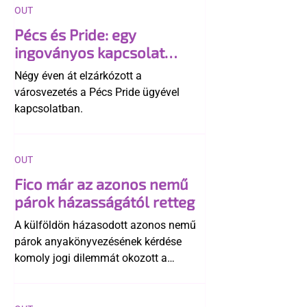
OUT
Pécs és Pride: egy
ingoványos kapcsolat
története
Négy éven át elzárkózott a
városvezetés a Pécs Pride ügyével
kapcsolatban.
OUT
Fico már az azonos nemű
párok házasságától retteg
A külföldön házasodott azonos nemű
párok anyakönyvezésének kérdése
komoly jogi dilemmát okozott a
szlovák belügynek, miközben Robert
Fico szerint az alkotmány