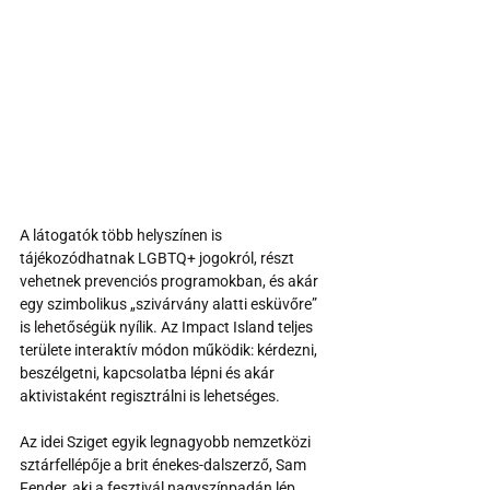
A látogatók több helyszínen is 
tájékozódhatnak LGBTQ+ jogokról, részt 
vehetnek prevenciós programokban, és akár 
egy szimbolikus „szivárvány alatti esküvőre” 
is lehetőségük nyílik. Az Impact Island teljes 
területe interaktív módon működik: kérdezni, 
beszélgetni, kapcsolatba lépni és akár 
aktivistaként regisztrálni is lehetséges.
Az idei Sziget egyik legnagyobb nemzetközi 
sztárfellépője a brit énekes-dalszerző, Sam 
Fender, aki a fesztivál nagyszínpadán lép 