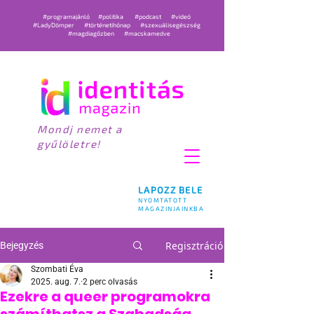
#programajánló
#politika
#podcast
#videó
#LadyDömper
#történetihónap
#szexuálisegészség
#magdiagőzben
#macskamedve
Mondj nemet a
gyűlöletre!
LAPOZZ BELE
NYOMTATOTT
MAGAZINJAINKBA
Regisztráció
Bejegyzés
Szombati Éva
2025. aug. 7.
2 perc olvasás
Ezekre a queer programokra