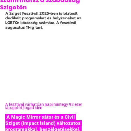
számíthatsz a Szabadság
Szigetén
A Sziget Fesztivál 2025-ben is biztosít 
dedikált programokat és helyszíneket az 
LGBTQ+ közösség számára. A fesztivál 
augusztus 11-ig tart.
A fesztivál várhatóan napi mintegy 92 ezer 
látogatót fogad idén
 A Magic Mirror sátor és a Civil 
Sziget (Impact Island) változatos 
programokkal, beszélgetésekkel, 