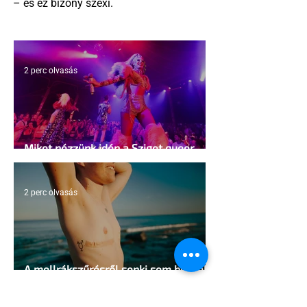
– és ez bizony szexi.
2 perc olvasás
Miket nézzünk idén a Sziget queer
sátrában?
2 perc olvasás
A mellrákszűrésről senki sem beszél a
mellkasi műtétek után - pedig kellene