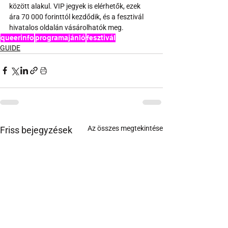
között alakul. VIP jegyek is elérhetők, ezek 
ára 70 000 forinttól kezdődik, és a fesztivál 
hivatalos oldalán vásárolhatók meg.
queerinfo
programajánló
fesztivál
GUIDE
Az összes megtekintése
Friss bejegyzések