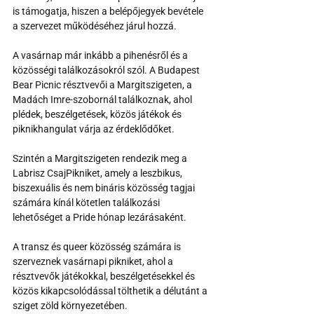
is támogatja, hiszen a belépőjegyek bevétele 
a szervezet működéséhez járul hozzá.
A vasárnap már inkább a pihenésről és a 
közösségi találkozásokról szól. A Budapest 
Bear Picnic résztvevői a Margitszigeten, a 
Madách Imre-szobornál találkoznak, ahol 
plédek, beszélgetések, közös játékok és 
piknikhangulat várja az érdeklődőket.
Szintén a Margitszigeten rendezik meg a 
Labrisz CsajPikniket, amely a leszbikus, 
biszexuális és nem bináris közösség tagjai 
számára kínál kötetlen találkozási 
lehetőséget a Pride hónap lezárásaként.
A transz és queer közösség számára is 
szerveznek vasárnapi pikniket, ahol a 
résztvevők játékokkal, beszélgetésekkel és 
közös kikapcsolódással tölthetik a délutánt a 
sziget zöld környezetében.