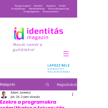
#programajánló
#politika
#podcast
#videó
#LadyDömper
#történetihónap
#szexuálisegészség
#magdiagőzben
#macskamedve
Mondj nemet a
gyűlöletre!
LAPOZZ BELE
NYOMTATOTT
MAGAZINJAINKBA
Regisztráció
Bejegyzés
Adam Jurewicz
jún. 26.
2 perc olvasás
Ezekre a programokra