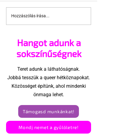
Hozzászólás írása...
Remények,
A „pride-fóbi
stratégiáik,
alkalmazott
közösségépítés –
elvesztette a
Hangot adunk a
ilyen volt a VII. LMBTQI
diszkrimináci
Fórum első napja
sokszínűségnek
Teret adunk a láthatóságnak.
Jobbá tesszük a queer hétköznapokat.
Közösséget építünk, ahol mindenki
önmaga lehet.
Támogasd munkánkat!
Mondj nemet a gyűlöletre!