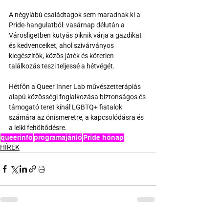
A négylábú családtagok sem maradnak ki a 
Pride-hangulatból: vasárnap délután a 
Városligetben kutyás piknik várja a gazdikat 
és kedvenceiket, ahol szivárványos 
kiegészítők, közös játék és kötetlen 
találkozás teszi teljessé a hétvégét.
Hétfőn a Queer Inner Lab művészetterápiás 
alapú közösségi foglalkozása biztonságos és 
támogató teret kínál LGBTQ+ fiatalok 
számára az önismeretre, a kapcsolódásra és 
a lelki feltöltődésre.
queerinfo
programajánló
Pride hónap
HÍREK