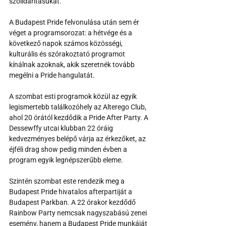
szolidaritásukat.
A Budapest Pride felvonulása után sem ér 
véget a programsorozat: a hétvége és a 
következő napok számos közösségi, 
kulturális és szórakoztató programot 
kínálnak azoknak, akik szeretnék tovább 
megélni a Pride hangulatát.
A szombat esti programok közül az egyik 
legismertebb találkozóhely az Alterego Club, 
ahol 20 órától kezdődik a Pride After Party. A 
Dessewffy utcai klubban 22 óráig 
kedvezményes belépő várja az érkezőket, az 
éjféli drag show pedig minden évben a 
program egyik legnépszerűbb eleme.
Szintén szombat este rendezik meg a 
Budapest Pride hivatalos afterpartiját a 
Budapest Parkban. A 22 órakor kezdődő 
Rainbow Party nemcsak nagyszabású zenei 
esemény, hanem a Budapest Pride munkáját 