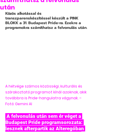
számíthatsz a felvonulás
után
Közös alkotással és 
transzparenskészítéssel készült a PINK 
BLOKK a 31. Budapest Pride-ra. Ezekre a 
programokra számíthatsz a felvonulás után.
A hétvége számos közösségi, kulturális és 
szórakoztató programot kínál azoknak, akik 
továbbra is Pride-hangulatra vágynak. – 
Fotó: Gemini AI
 A felvonulás után sem ér véget a 
Budapest Pride programsorozata: 
lesznek afterpartik az Alteregóban 