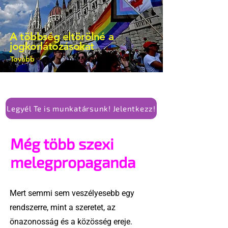
elismerését. Közben az ellenzéken belül
is vita robbant ki arról, hogy vissza
kellene-e vonni a kormány konzervatív
A többség eltörölné a
alkotmánymódosítását
jogkorlátozásokat
Tovább
Legyél Te is munkatársunk! Jelentkezz!
Még több szexi
melegpropaganda
Mert semmi sem veszélyesebb egy
rendszerre, mint a szeretet, az
önazonosság és a közösség ereje.