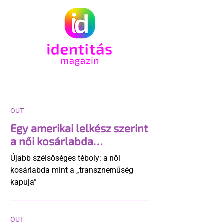
OUT
Egy amerikai lelkész szerint
a női kosárlabda
transzneműséghez vezet
Újabb szélsőséges téboly: a női
kosárlabda mint a „transzneműség
kapuja”
OUT