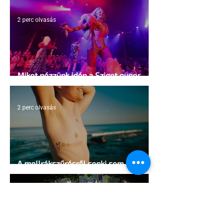
2 perc olvasás
Miket nézzünk idén a Sziget queer
sátrában?
2 perc olvasás
A mellrákszűrésről senki sem beszél a
mellkasi műtétek után - pedig kellene
1 perc olvasás