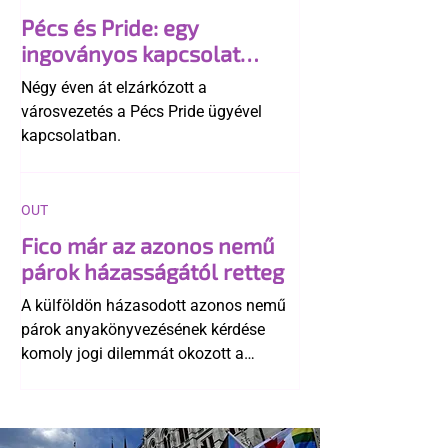
Pécs és Pride: egy
ingoványos kapcsolat
története
Négy éven át elzárkózott a
városvezetés a Pécs Pride ügyével
kapcsolatban.
OUT
Fico már az azonos nemű
párok házasságától retteg
A külföldön házasodott azonos nemű
párok anyakönyvezésének kérdése
komoly jogi dilemmát okozott a
szlovák belügynek, miközben Robert
Fico szerint az alkotmány
egyértelműen tiltja a házasságuk