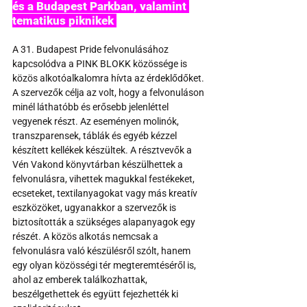
és a Budapest Parkban, valamint 
tematikus piknikek 
A 31. Budapest Pride felvonulásához 
kapcsolódva a PINK BLOKK közössége is 
közös alkotóalkalomra hívta az érdeklődőket. 
A szervezők célja az volt, hogy a felvonuláson 
minél láthatóbb és erősebb jelenléttel 
vegyenek részt. Az eseményen molinók, 
transzparensek, táblák és egyéb kézzel 
készített kellékek készültek. A résztvevők a 
Vén Vakond könyvtárban készülhettek a 
felvonulásra, vihettek magukkal festékeket, 
ecseteket, textilanyagokat vagy más kreatív 
eszközöket, ugyanakkor a szervezők is 
biztosították a szükséges alapanyagok egy 
részét. A közös alkotás nemcsak a 
felvonulásra való készülésről szólt, hanem 
egy olyan közösségi tér megteremtéséről is, 
ahol az emberek találkozhattak, 
beszélgethettek és együtt fejezhették ki 