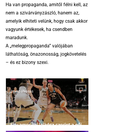
Ha van propaganda, amitől félni kell, az
nem a szivárványzászló, hanem az,
amelyik elhiteti velünk, hogy csak akkor
vagyunk értékesek, ha csendben
maradunk.
A „melegpropaganda” valójában
láthatóság, önazonosság, jogkövetelés
– és ez bizony szexi.
2 perc olvasás
Egy amerikai lelkész szerint a női
kosárlabda transzneműséghez vezet