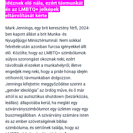
idéznek elő nála, ezért távmunkát 
és az LMBTQ+ jelképek 
eltávolítását kérte 
Mark Jennings, egy brit keresztény férfi, 2024-
ben kapott állást a brit Munka- és 
Nyugdíjügyi Minisztériumnál. Nem sokkal 
felvétele után azonban furcsa igényekkel állt 
elő. Közölte, hogy az LMBTQ+ szimbólumok 
súlyos szorongást okoznak neki, ezért 
távolítsák el ezeket a munkahelyről, illetve 
engedjék meg neki, hogy a pride hónap idején 
otthonról, távmunkában dolgozzon. 
Jennings kifejtette: meggyőződése szerint a 
„gender ideológia” az ördög műve, és ő már 
attól is az autisztikus shutdown (bezárkózás, 
leállás)  állapotába kerül, ha meglát egy 
szivárványszimbólumot egy üzleten vagy egy 
buszmegállóban. A szivárvány számára Isten 
és az ember szövetségének bibliai 
szimbóluma, és sértőnek találja, hogy az 