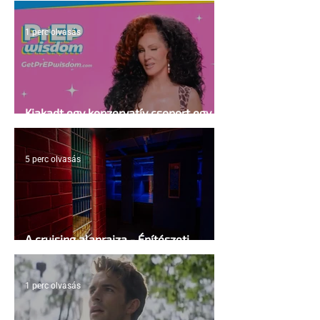
1 perc olvasás
Kiakadt egy konzervatív csoport egy
HIV-megelőzésről szóló reklámon
5 perc olvasás
A cruising alaprajza - Építészeti
irányelvek a vágy maximalizálására
1 perc olvasás