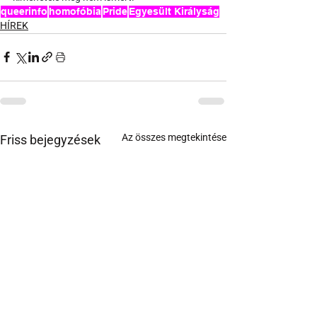
queerinfo
homofóbia
Pride
Egyesült Királyság
HÍREK
Az összes megtekintése
Friss bejegyzések