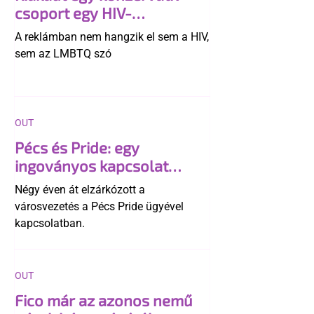
csoport egy HIV-
megelőzésről szóló
A reklámban nem hangzik el sem a HIV,
reklámon
sem az LMBTQ szó
OUT
Pécs és Pride: egy
ingoványos kapcsolat
története
Négy éven át elzárkózott a
városvezetés a Pécs Pride ügyével
kapcsolatban.
OUT
Fico már az azonos nemű