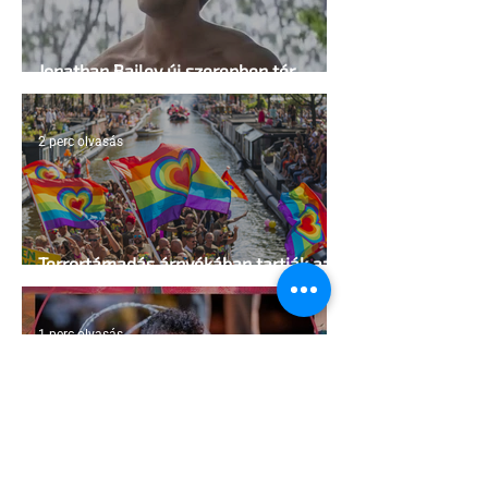
Jonathan Bailey új szerepben tér
vissza
2 perc olvasás
Terrortámadás árnyékában tartják az
idei WorldPride-ot Amszterdamban
1 perc olvasás
A London Trans+ Pride szervezője nem
volt hajlandó ünnepségnek nevezni az
eseményt- a BBC ezért törölte vele az