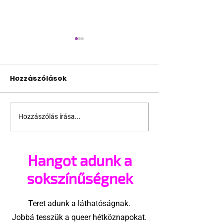
Hozzászólások
Hozzászólás írása...
Így küzd a belga
Csepelen is fe
vasút a homofóbia és
fejét a homof
transzfóbia ellen
Hangot adunk a
sokszínűségnek
Teret adunk a láthatóságnak.
Jobbá tesszük a queer hétköznapokat.