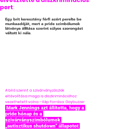
elvesztette a diszkriminációs
pert
Egy brit keresztény férfi azért perelte be 
munkaadóját, mert a pride szimbólumok 
látványa állítása szerint súlyos szorongást 
váltott ki nála. 
A bíró szerint a szivárványzászlók 
eltávolítása maga is diszkriminációhoz 
vezethetett volna – Kép forrása: Gaybuzzer
 Mark Jennings azt állította, hogy a 
pride hónap és a 
szivárványszimbólumok 
„autisztikus shutdown” állapotot 