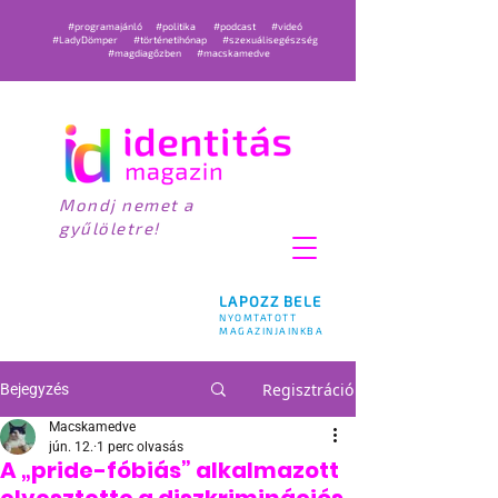
#programajánló
#politika
#podcast
#videó
#LadyDömper
#történetihónap
#szexuálisegészség
#magdiagőzben
#macskamedve
Mondj nemet a
gyűlöletre!
LAPOZZ BELE
NYOMTATOTT
MAGAZINJAINKBA
Regisztráció
Bejegyzés
Macskamedve
jún. 12.
1 perc olvasás
A „pride-fóbiás” alkalmazott