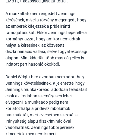
LMBTQ+ közösség „kisajátította”.
A munkáltató nem engedett Jennings 
kérésének, mivel a törvény megengedi, hogy 
az emberek kifejezzék a pride iránti 
támogatásukat. Ekkor Jennings beperelte a 
kormányt azzal, hogy amikor nem adtak 
helyet a kérésének, az közvetett 
diszkrimináció vallási, illetve fogyatékossági 
alapon. Mint kiderült, több más cég ellen is 
indított pert hasonló okokból.
Daniel Wright bíró azonban nem adott helyt 
Jennings követeléseinek. Kijelentette, hogy 
Jennings munkaköréből adódóan feladatait 
csak az irodában személyesen lehet 
elvégezni, a munkaadó pedig nem 
korlátozhatja a pride-szimbólumok 
használatát, mert ez esetben szexuális 
irányultság alapú diszkriminációval 
vádolhatnák. Jennings többi perének 
kimenetele még nem ismert.