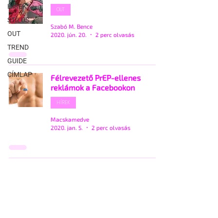
HÍREK
OUT
STÍLUS
Szabó M. Bence
OUT
2020. jún. 20.
2 perc olvasás
TREND
GUIDE
CÍMLAP
Félrevezető PrEP-ellenes
reklámok a Facebookon
HÍREK
Macskamedve
2020. jan. 5.
2 perc olvasás