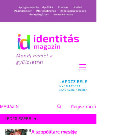
#programajánló
#politika
#podcast
#videó
#LadyDömper
#történetihónap
#szexuálisegészség
#magdiagőzben
#macskamedve
Mondj nemet a
gyűlöletre!
LAPOZZ BELE
NYOMTATOTT
MAGAZINJAINKBA
Regisztráció
MAGAZIN
LEGFRISSEBB
LEGFRISSEBB
A szopóálarc meséje