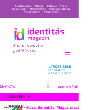
#programajánló
#politika
#podcast
#videó
#LadyDömper
#történetihónap
#szexuálisegészség
#magdiagőzben
#macskamedve
Mondj nemet a
gyűlöletre!
LAPOZZ BELE
NYOMTATOTT
MAGAZINJAINKBA
Regisztráció
MAGAZIN
LEGFRISSEBB
LEGFRISSEBB
Hidasi Barnabás: Magyarország