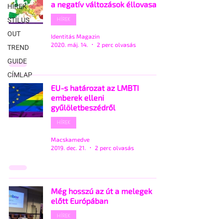
a negatív változások éllovasa
HÍREK
HÍREK
STÍLUS
OUT
Identitás Magazin
2020. máj. 14.
2 perc olvasás
TREND
GUIDE
CÍMLAP
EU-s határozat az LMBTI
emberek elleni
gyűlöletbeszédről
HÍREK
Macskamedve
2019. dec. 21.
2 perc olvasás
Még hosszú az út a melegek
előtt Európában
HÍREK