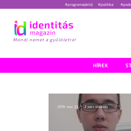
#programajánló
#politika
#pod
Mondj nemet a gyűlöletre!
HÍREK
S
2019. nov. 23.
2 perc olvasás