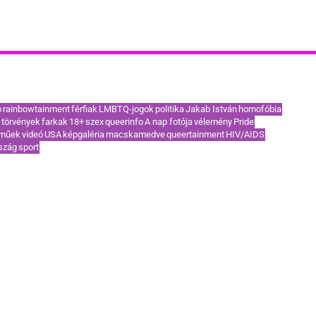
akoribb címkék / TOP témák
o
rainbowtainment
férfiak
LMBTQ-jogok
politika
Jakab István
homofóbia
törvények
farkak
18+
szex
queerinfo
A nap fotója
vélemény
Pride
eműek
videó
USA
képgaléria
macskamedve
queertainment
HIV/AIDS
szág
sport
KAPCSOLAT