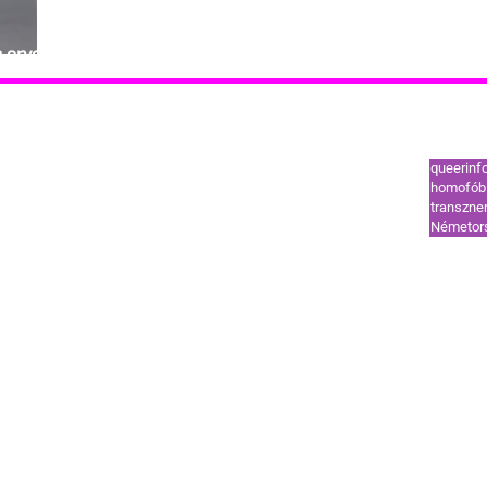
n orvos
Leggy
tók
Támogatók
queerinf
ut
Coming out
homofób 
transzn
l
HIV-vonal
Németor
ek és segélyvonal
Szervezetek és segélyvonal
HÍREK
STÍLUS
OUT
TREND
GUIDE