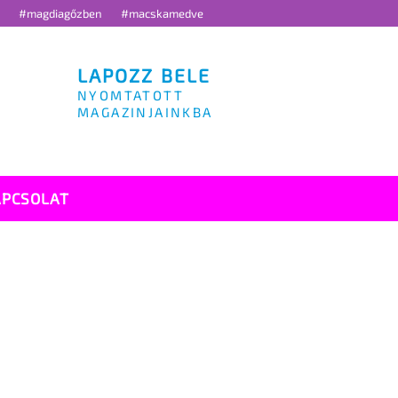
g
#magdiagőzben
#macskamedve
LAPOZZ BELE
NYOMTATOTT
MAGAZINJAINKBA
APCSOLAT