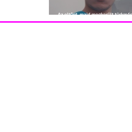
Az eltűnt, majd megkerült türkmé
esete
Hasznos információk
Támoga
Coming out Drag Queen Események
Coming o
Gyermekvállalás
HIV-vona
HIV-vonal Ismerkedés Jogsegély STD szűrés
Szervezet
Szervezetek Telefonszolgálat Támogató
szülők
Lépj velünk kapcsolatba!
© 2025 Identitás Magazin – Minden jog fenntartva