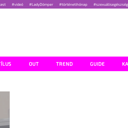
cast
#videó
#LadyDömper
#történetihónap
#szexuálisegészsé
TÍLUS
OUT
TREND
GUIDE
K