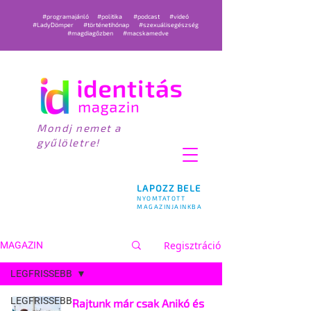
#programajánló
#politika
#podcast
#videó
#LadyDömper
#történetihónap
#szexuálisegészség
#magdiagőzben
#macskamedve
Mondj nemet a
gyűlöletre!
LAPOZZ BELE
NYOMTATOTT
MAGAZINJAINKBA
Regisztráció
MAGAZIN
LEGFRISSEBB
LEGFRISSEBB
Rajtunk már csak Anikó és