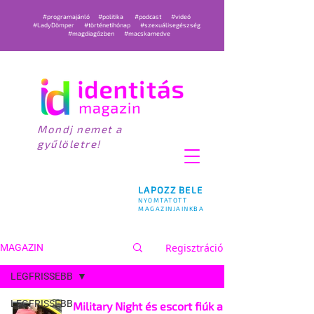
#programajánló
#politika
#podcast
#videó
#LadyDömper
#történetihónap
#szexuálisegészség
#magdiagőzben
#macskamedve
Mondj nemet a
gyűlöletre!
LAPOZZ BELE
NYOMTATOTT
MAGAZINJAINKBA
Regisztráció
MAGAZIN
LEGFRISSEBB
LEGFRISSEBB
Military Night és escort fiúk a