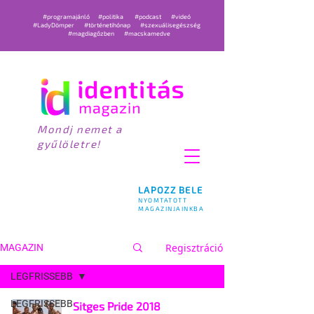
#programajánló
#politika
#podcast
#videó
#LadyDömper
#történetihónap
#szexuálisegészség
#magdiagőzben
#macskamedve
Mondj nemet a
gyűlöletre!
LAPOZZ BELE
NYOMTATOTT
MAGAZINJAINKBA
Regisztráció
MAGAZIN
LEGFRISSEBB
LEGFRISSEBB
Sitges Pride 2018