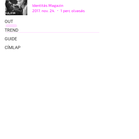
HÍREK
Identitás Magazin
2017. nov. 24.
1 perc olvasás
STÍLUS
OUT
TREND
GUIDE
CÍMLAP