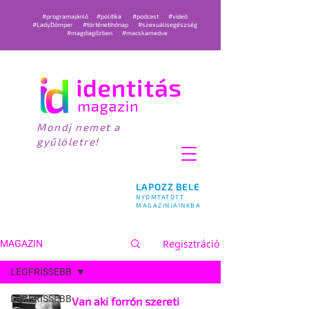
#programajánló
#politika
#podcast
#videó
#LadyDömper
#történetihónap
#szexuálisegészség
#magdiagőzben
#macskamedve
Mondj nemet a
gyűlöletre!
LAPOZZ BELE
NYOMTATOTT
MAGAZINJAINKBA
Regisztráció
MAGAZIN
LEGFRISSEBB
LEGFRISSEBB
Van aki forrón szereti