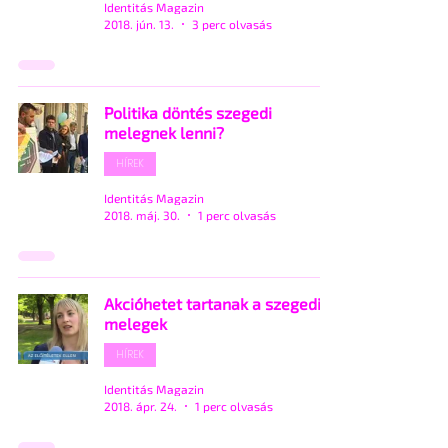
Identitás Magazin
2018. jún. 13.
3 perc olvasás
Politika döntés szegedi
melegnek lenni?
HÍREK
Identitás Magazin
2018. máj. 30.
1 perc olvasás
Akcióhetet tartanak a szegedi
melegek
HÍREK
Identitás Magazin
2018. ápr. 24.
1 perc olvasás