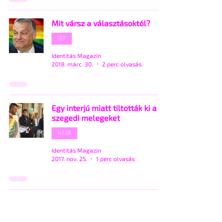
Mit vársz a választásoktól?
OUT
Identitás Magazin
2018. márc. 30.
2 perc olvasás
Egy interjú miatt tiltották ki a
szegedi melegeket
HÍREK
Identitás Magazin
2017. nov. 25.
1 perc olvasás