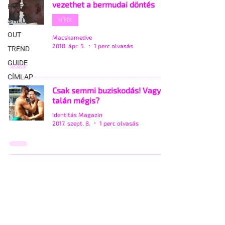
vezethet a bermudai döntés
HÍREK
HÍREK
STÍLUS
OUT
Macskamedve
2018. ápr. 5.
1 perc olvasás
TREND
GUIDE
CÍMLAP
Csak semmi buziskodás! Vagy
talán mégis?
Identitás Magazin
2017. szept. 8.
1 perc olvasás