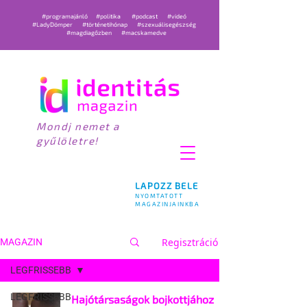
#programajánló
#politika
#podcast
#videó
#LadyDömper
#történetihónap
#szexuálisegészség
#magdiagőzben
#macskamedve
Mondj nemet a
gyűlöletre!
LAPOZZ BELE
NYOMTATOTT
MAGAZINJAINKBA
Regisztráció
MAGAZIN
LEGFRISSEBB
LEGFRISSEBB
Hajótársaságok bojkottjához