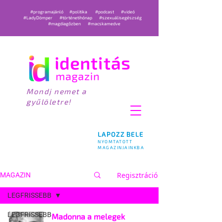
#programajánló
#politika
#podcast
#videó
#LadyDömper
#történetihónap
#szexuálisegészség
#magdiagőzben
#macskamedve
Mondj nemet a
gyűlöletre!
LAPOZZ BELE
NYOMTATOTT
MAGAZINJAINKBA
Regisztráció
MAGAZIN
LEGFRISSEBB
LEGFRISSEBB
Madonna a melegek