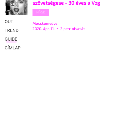
szövetségese - 30 éves a Vogue
HÍREK
HÍREK
STÍLUS
OUT
Macskamedve
2020. ápr. 11.
2 perc olvasás
TREND
GUIDE
CÍMLAP