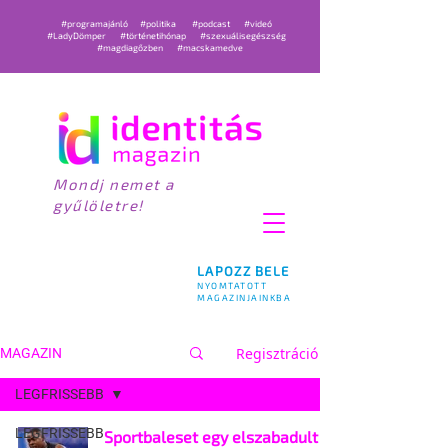
#programajánló
#politika
#podcast
#videó
#LadyDömper
#történetihónap
#szexuálisegészség
#magdiagőzben
#macskamedve
Mondj nemet a
gyűlöletre!
LAPOZZ BELE
NYOMTATOTT
MAGAZINJAINKBA
Regisztráció
MAGAZIN
LEGFRISSEBB
LEGFRISSEBB
Sportbaleset egy elszabadult