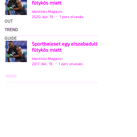
fütykös miatt
HÍREK
Identitás Magazin
STÍLUS
2020. ápr. 19.
1 perc olvasás
OUT
TREND
GUIDE
Sportbaleset egy elszabadult
CÍMLAP
fütykös miatt
Identitás Magazin
2017. dec. 19.
1 perc olvasás