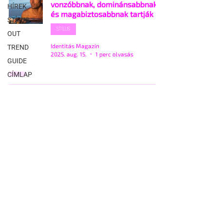
vonzóbbnak, dominánsabbnak
HÍREK
és magabiztosabbnak tartják
STÍLUS
STÍLUS
OUT
Identitás Magazin
TREND
2025. aug. 15.
1 perc olvasás
GUIDE
CÍMLAP