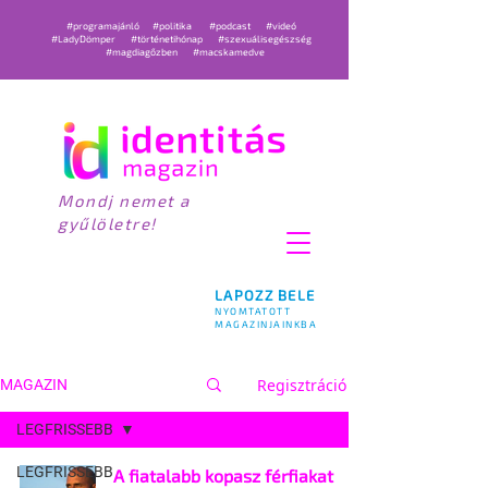
#programajánló
#politika
#podcast
#videó
#LadyDömper
#történetihónap
#szexuálisegészség
#magdiagőzben
#macskamedve
Mondj nemet a
gyűlöletre!
LAPOZZ BELE
NYOMTATOTT
MAGAZINJAINKBA
Regisztráció
MAGAZIN
LEGFRISSEBB
LEGFRISSEBB
A fiatalabb kopasz férfiakat