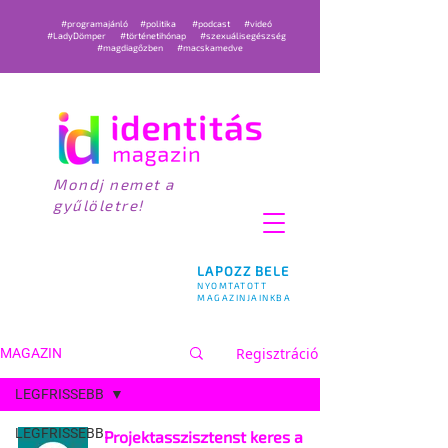
#programajánló
#politika
#podcast
#videó
#LadyDömper
#történetihónap
#szexuálisegészség
#magdiagőzben
#macskamedve
Mondj nemet a
gyűlöletre!
LAPOZZ BELE
NYOMTATOTT
MAGAZINJAINKBA
Regisztráció
MAGAZIN
LEGFRISSEBB
LEGFRISSEBB
Projektasszisztenst keres a