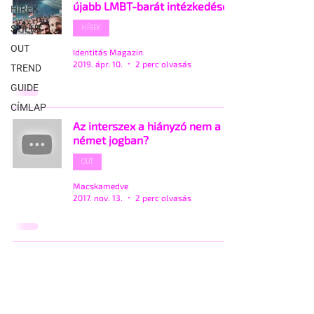
újabb LMBT-barát intézkedései
HÍREK
HÍREK
STÍLUS
OUT
Identitás Magazin
2019. ápr. 10.
2 perc olvasás
TREND
GUIDE
CÍMLAP
Az interszex a hiányzó nem a
német jogban?
OUT
Macskamedve
2017. nov. 13.
2 perc olvasás