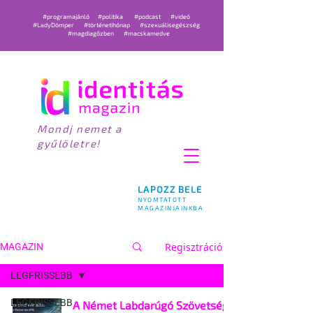
#programajánló
#politika
#podcast
#videó
#LadyDömper
#történetihónap
#szexuálisegészség
#magdiagőzben
#macskamedve
Mondj nemet a
gyűlöletre!
LAPOZZ BELE
NYOMTATOTT
MAGAZINJAINKBA
Regisztráció
MAGAZIN
LEGFRISSEBB
LEGFRISSEBB
A Német Labdarúgó Szövetség