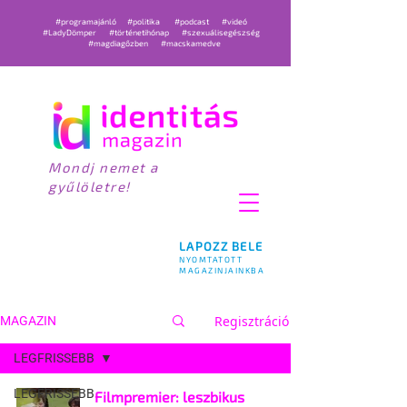
#programajánló
#politika
#podcast
#videó
#LadyDömper
#történetihónap
#szexuálisegészség
#magdiagőzben
#macskamedve
Mondj nemet a
gyűlöletre!
LAPOZZ BELE
NYOMTATOTT
MAGAZINJAINKBA
Regisztráció
MAGAZIN
LEGFRISSEBB
LEGFRISSEBB
Filmpremier: leszbikus