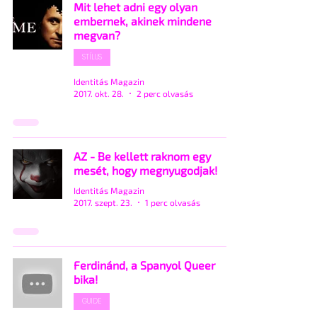
Mit lehet adni egy olyan
embernek, akinek mindene
megvan?
STÍLUS
Identitás Magazin
2017. okt. 28.
2 perc olvasás
AZ - Be kellett raknom egy
mesét, hogy megnyugodjak!
Identitás Magazin
2017. szept. 23.
1 perc olvasás
Ferdinánd, a Spanyol Queer
bika!
GUIDE