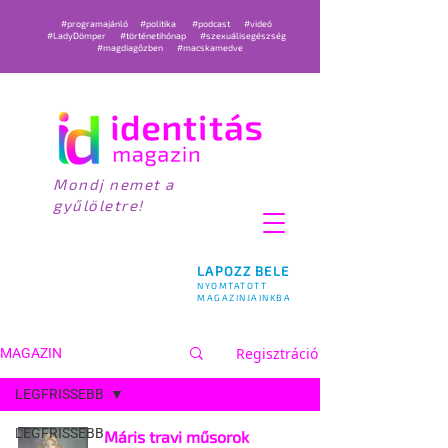
#programajánló
#politika
#podcast
#videó
#LadyDömper
#történetihónap
#szexuálisegészség
#magdiagőzben
#macskamedve
Mondj nemet a
gyűlöletre!
LAPOZZ BELE
NYOMTATOTT
MAGAZINJAINKBA
Regisztráció
MAGAZIN
LEGFRISSEBB
LEGFRISSEBB
Máris travi műsorok