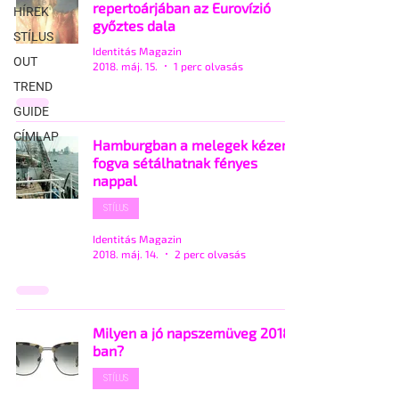
repertoárjában az Eurovízió
HÍREK
győztes dala
STÍLUS
Identitás Magazin
OUT
2018. máj. 15.
1 perc olvasás
TREND
GUIDE
CÍMLAP
Hamburgban a melegek kézen
fogva sétálhatnak fényes
nappal
STÍLUS
Identitás Magazin
2018. máj. 14.
2 perc olvasás
Milyen a jó napszemüveg 2018-
ban?
STÍLUS