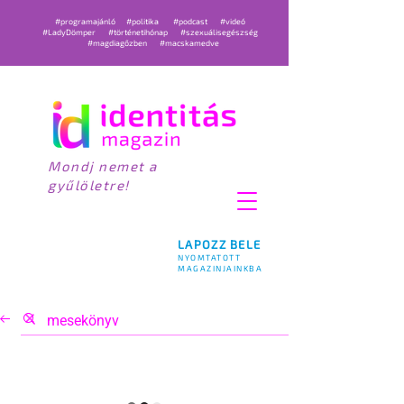
#programajánló
#politika
#podcast
#videó
#LadyDömper
#történetihónap
#szexuálisegészség
#magdiagőzben
#macskamedve
Mondj nemet a
gyűlöletre!
LAPOZZ BELE
NYOMTATOTT
MAGAZINJAINKBA