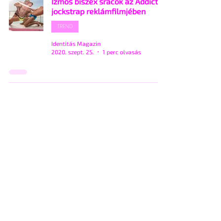
Izmos biszex srácok az Addicted
jockstrap reklámfilmjében
TREND
Identitás Magazin
2020. szept. 25.
1 perc olvasás