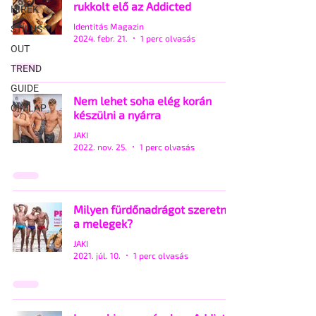
rukkolt elő az Addicted
HÍREK
Identitás Magazin
STÍLUS
2024. febr. 21.
1 perc olvasás
OUT
TREND
GUIDE
Nem lehet soha elég korán
CÍMLAP
készülni a nyárra
JAKI
2022. nov. 25.
1 perc olvasás
Milyen fürdőnadrágot szeretnek
a melegek?
JAKI
2021. júl. 10.
1 perc olvasás