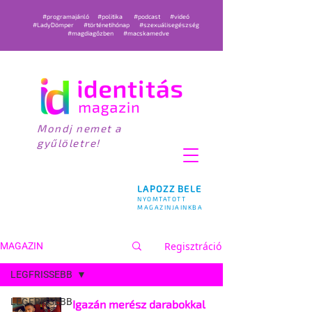
#programajánló
#politika
#podcast
#videó
#LadyDömper
#történetihónap
#szexuálisegészség
#magdiagőzben
#macskamedve
Mondj nemet a
gyűlöletre!
LAPOZZ BELE
NYOMTATOTT
MAGAZINJAINKBA
Regisztráció
MAGAZIN
LEGFRISSEBB
LEGFRISSEBB
Igazán merész darabokkal