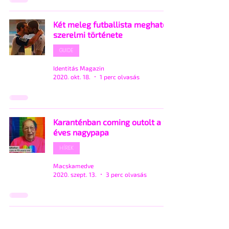
Két meleg futballista megható
szerelmi története
GUIDE
Identitás Magazin
2020. okt. 18.
1 perc olvasás
Karanténban coming outolt a 90
éves nagypapa
HÍREK
Macskamedve
2020. szept. 13.
3 perc olvasás