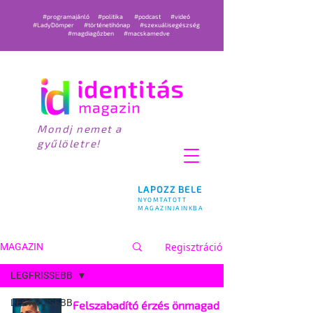
#programajánló
#politika
#podcast
#videó
#LadyDömper
#történetihónap
#szexuálisegészség
#magdiagőzben
#macskamedve
Mondj nemet a
gyűlöletre!
LAPOZZ BELE
NYOMTATOTT
MAGAZINJAINKBA
Regisztráció
MAGAZIN
LEGFRISSEBB
LEGFRISSEBB
Felszabadító érzés önmagad