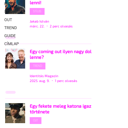
lenni!
HÍREK
STÍLUS
STÍLUS
OUT
Jakab István
márc. 22.
2 perc olvasás
TREND
GUIDE
CÍMLAP
Egy coming out ilyen nagy dolog
lenne?
TREND
Identitás Magazin
2025. aug. 9.
1 perc olvasás
Egy fekete meleg katona igaz
története
OUT