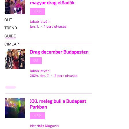
magyar drag előadók
HÍREK
HÍREK
STÍLUS
OUT
Jakab István
jan. 1.
1 perc olvasás
TREND
GUIDE
CÍMLAP
Drag december Budapesten
OUT
Jakab István
2024. dec. 7.
2 perc olvasás
XXL meleg buli a Budapest
Parkban
HÍREK
Identitás Magazin