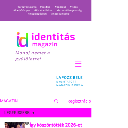
#programajánló
#politika
#podcast
#videó
#LadyDömper
#történetihónap
#szexuálisegészség
#magdiagőzben
#macskamedve
Mondj nemet a
gyűlöletre!
LAPOZZ BELE
NYOMTATOTT
MAGAZINJAINKBA
Regisztráció
MAGAZIN
LEGFRISSEBB
LEGFRISSEBB
Így köszöntötték 2026-ot