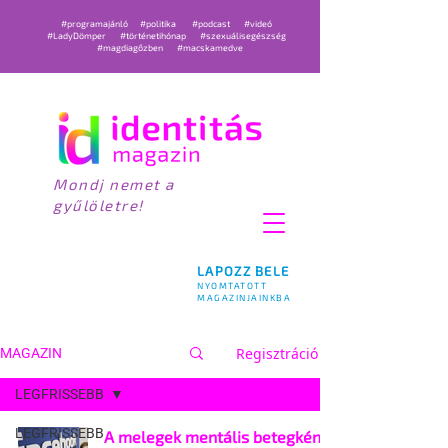
#programajánló
#politika
#podcast
#videó
#LadyDömper
#történetihónap
#szexuálisegészség
#magdiagőzben
#macskamedve
Mondj nemet a
gyűlöletre!
LAPOZZ BELE
NYOMTATOTT
MAGAZINJAINKBA
Regisztráció
MAGAZIN
LEGFRISSEBB
LEGFRISSEBB
A melegek mentális betegként