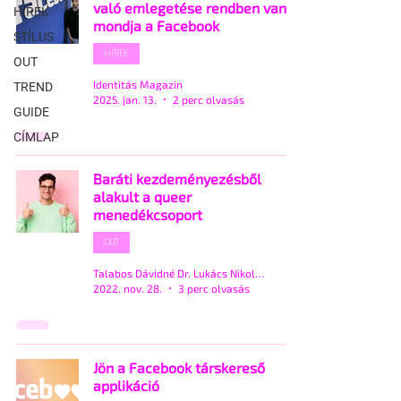
való emlegetése rendben van,
HÍREK
mondja a Facebook
STÍLUS
HÍREK
OUT
Identitás Magazin
TREND
2025. jan. 13.
2 perc olvasás
GUIDE
CÍMLAP
Baráti kezdeményezésből
alakult a queer
menedékcsoport
OUT
Talabos Dávidné Dr. Lukács Nikolett
2022. nov. 28.
3 perc olvasás
Jön a Facebook társkereső
applikáció