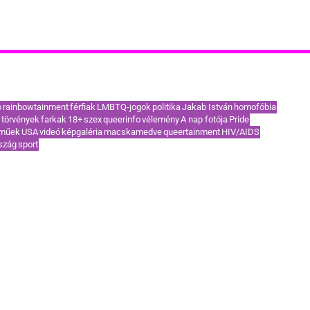
akoribb címkék / TOP témák
o
rainbowtainment
férfiak
LMBTQ-jogok
politika
Jakab István
homofóbia
törvények
farkak
18+
szex
queerinfo
vélemény
A nap fotója
Pride
eműek
USA
videó
képgaléria
macskamedve
queertainment
HIV/AIDS
szág
sport
KAPCSOLAT