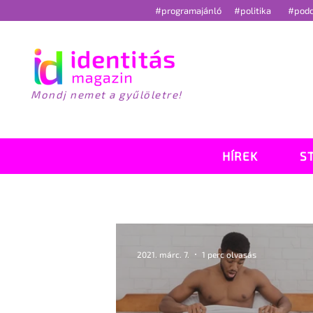
#programajánló
#politika
#pod
Mondj nemet a gyűlöletre!
HÍREK
S
2021. márc. 7.
1 perc olvasás