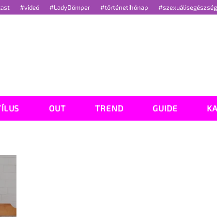
cast
#videó
#LadyDömper
#történetihónap
#szexuálisegészsé
TÍLUS
OUT
TREND
GUIDE
K