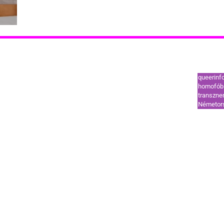
Leggy
tók
Támogatók
queerinf
ut
Coming out
homofób 
transzn
l
HIV-vonal
Németor
ek és segélyvonal
Szervezetek és segélyvonal
HÍREK
STÍLUS
OUT
TREND
GUIDE