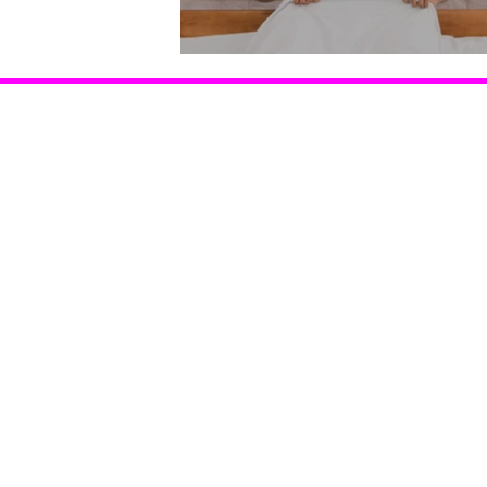
Hosszú sapkás srácok
Hasznos információk
Támoga
Coming out Drag Queen Események
Coming o
Gyermekvállalás
HIV-vona
HIV-vonal Ismerkedés Jogsegély STD szűrés
Szervezet
Szervezetek Telefonszolgálat Támogató
szülők
Lépj velünk kapcsolatba!
© 2025 Identitás Magazin – Minden jog fenntartva