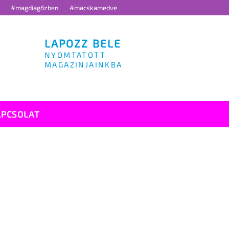
g
#magdiagőzben
#macskamedve
LAPOZZ BELE
NYOMTATOTT
MAGAZINJAINKBA
APCSOLAT