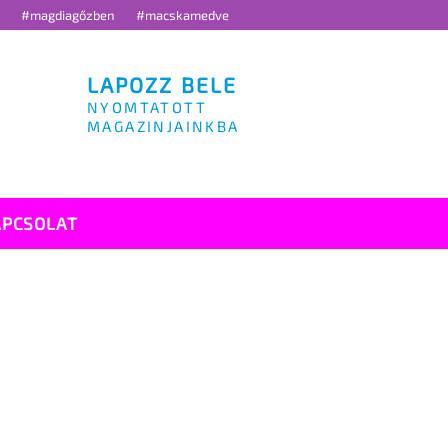
g
#magdiagőzben
#macskamedve
LAPOZZ BELE
NYOMTATOTT
MAGAZINJAINKBA
APCSOLAT