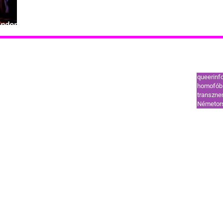
indenki
Leggy
tók
Támogatók
queerinf
ut
Coming out
homofób 
transzn
l
HIV-vonal
Németor
ek és segélyvonal
Szervezetek és segélyvonal
HÍREK
STÍLUS
OUT
TREND
GUIDE