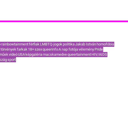
akoribb címkék / TOP témák
o
rainbowtainment
férfiak
LMBTQ-jogok
politika
Jakab István
homofóbia
törvények
farkak
18+
szex
queerinfo
A nap fotója
vélemény
Pride
eműek
videó
USA
képgaléria
macskamedve
queertainment
HIV/AIDS
szág
sport
KAPCSOLAT