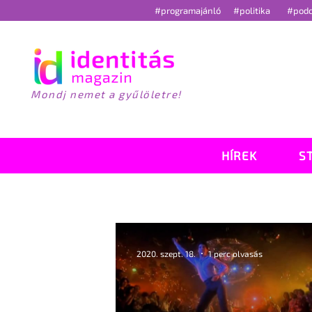
#programajánló
#politika
#pod
Mondj nemet a gyűlöletre!
HÍREK
S
2020. szept. 18.
1 perc olvasás