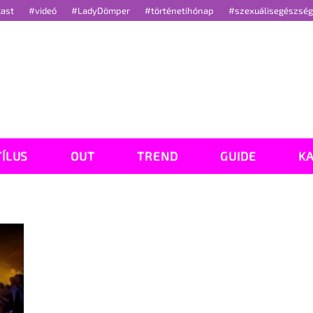
cast
#videó
#LadyDömper
#történetihónap
#szexuálisegészsé
TÍLUS
OUT
TREND
GUIDE
K