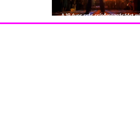
A 19 éves srác csípőmozgásáért m
oda volt
Hasznos információk
Támoga
Coming out Drag Queen Események
Coming o
Gyermekvállalás
HIV-vona
HIV-vonal Ismerkedés Jogsegély STD szűrés
Szervezet
Szervezetek Telefonszolgálat Támogató
szülők
Lépj velünk kapcsolatba!
© 2025 Identitás Magazin – Minden jog fenntartva