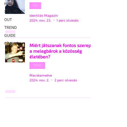
HÍREK
OUT
STÍLUS
Identitás Magazin
OUT
2024. nov. 23.
1 perc olvasás
TREND
GUIDE
CÍMLAP
Miért játszanak fontos szerepet
a melegbárok a közösség
életében?
TREND
Macskamedve
2024. nov. 2.
2 perc olvasás