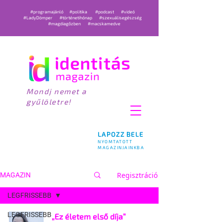
#programajánló
#politika
#podcast
#videó
#LadyDömper
#történetihónap
#szexuálisegészség
#magdiagőzben
#macskamedve
Mondj nemet a
gyűlöletre!
LAPOZZ BELE
NYOMTATOTT
MAGAZINJAINKBA
Regisztráció
MAGAZIN
LEGFRISSEBB
LEGFRISSEBB
„Ez életem első díja”