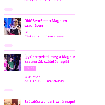
OktóBearFest a Magnum
szaunában
JAKI
2024. okt. 23.
1 perc olvasás
Így ünnepelték meg a Magnum
Szauna 23. születésnapját
GUIDE
Jakab István
2024. jún. 15.
1 perc olvasás
Születésnapi partival ünnepel a