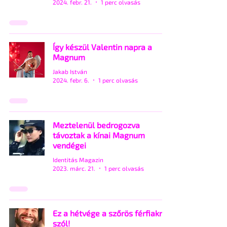
2024. febr. 21.
1 perc olvasás
Így készül Valentin napra a
Magnum
Jakab István
2024. febr. 6.
1 perc olvasás
Meztelenül bedrogozva
távoztak a kínai Magnum
vendégei
Identitás Magazin
2023. márc. 21.
1 perc olvasás
Ez a hétvége a szőrös férfiakról
szól!