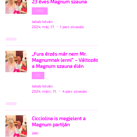
23 éves Magnum szauna
HÍREK
Jakab István
2024. máj. 17.
1 perc olvasás
„Fura érzés már nem Mr.
Magnumnak lenni” – Változások
a Magnum szauna élén
OUT
Jakab István
2024. márc. 11.
4 perc olvasás
Cicciolina is megjelent a
Magnum partiján
JAKI