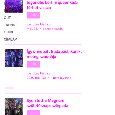
legendás berlini queer klub
HÍREK
térhet vissza
STÍLUS
STÍLUS
OUT
Identitás Magazin
TREND
máj. 22.
1 perc olvasás
GUIDE
CÍMLAP
Így ünnepelt Budapest ikonikus
meleg szaunája
STÍLUS
Identitás Magazin
2025. máj. 30.
1 perc olvasás
Ilyen lett a Magnum
születésnapi színpada
GUIDE