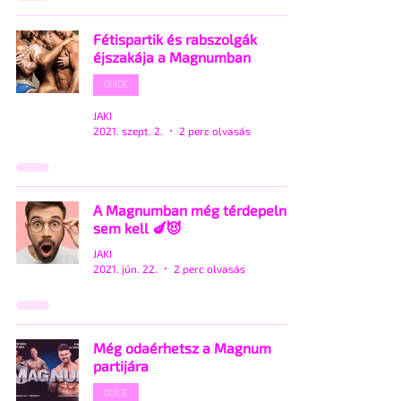
Fétispartik és rabszolgák
éjszakája a Magnumban
GUIDE
JAKI
2021. szept. 2.
2 perc olvasás
A Magnumban még térdepelni
sem kell 🍆😈
JAKI
2021. jún. 22.
2 perc olvasás
Még odaérhetsz a Magnum
partijára
GUIDE