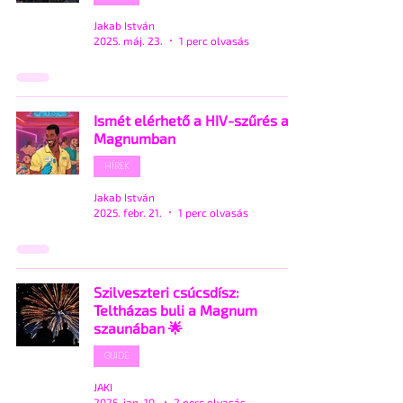
Jakab István
2025. máj. 23.
1 perc olvasás
Ismét elérhető a HIV-szűrés a
Magnumban
HÍREK
Jakab István
2025. febr. 21.
1 perc olvasás
Szilveszteri csúcsdísz:
Teltházas buli a Magnum
szaunában 🌟
GUIDE
JAKI
2025. jan. 10.
2 perc olvasás