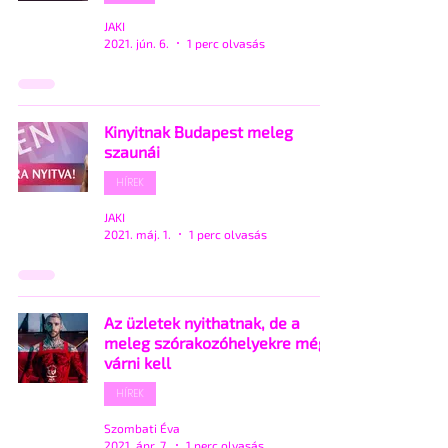
JAKI
2021. jún. 6.
1 perc olvasás
Kinyitnak Budapest meleg
szaunái
HÍREK
JAKI
2021. máj. 1.
1 perc olvasás
Az üzletek nyithatnak, de a
meleg szórakozóhelyekre még
várni kell
HÍREK
Szombati Éva
2021. ápr. 7.
1 perc olvasás