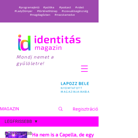
#programajánló
#politika
#podcast
#videó
#LadyDömper
#történetihónap
#szexuálisegészség
#magdiagőzben
#macskamedve
Mondj nemet a
gyűlöletre!
LAPOZZ BELE
NYOMTATOTT
MAGAZINJAINKBA
Regisztráció
MAGAZIN
LEGFRISSEBB
LEGFRISSEBB
Ha nem is a Capella, de egy