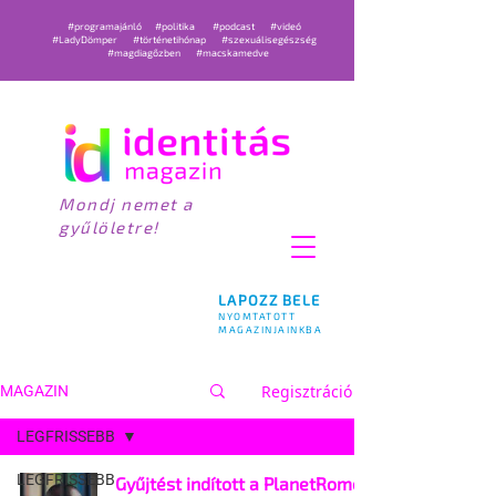
#programajánló
#politika
#podcast
#videó
#LadyDömper
#történetihónap
#szexuálisegészség
#magdiagőzben
#macskamedve
Mondj nemet a
gyűlöletre!
LAPOZZ BELE
NYOMTATOTT
MAGAZINJAINKBA
Regisztráció
MAGAZIN
LEGFRISSEBB
LEGFRISSEBB
Gyűjtést indított a PlanetRomeo