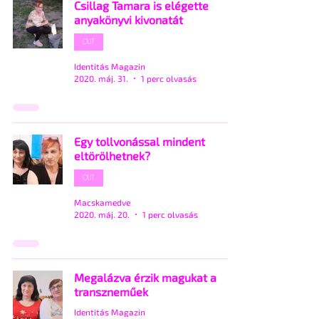
Csillag Tamara is elégette
anyakönyvi kivonatát
OUT
Identitás Magazin
2020. máj. 31.
1 perc olvasás
Egy tollvonással mindent
eltörölhetnek?
OUT
Macskamedve
2020. máj. 20.
1 perc olvasás
Megalázva érzik magukat a
transzneműek
Identitás Magazin