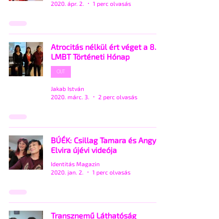
2020. ápr. 2.
1 perc olvasás
Atrocitás nélkül ért véget a 8.
LMBT Történeti Hónap
OUT
Jakab István
2020. márc. 3.
2 perc olvasás
BÚÉK: Csillag Tamara és Angyal
Elvira újévi videója
Identitás Magazin
2020. jan. 2.
1 perc olvasás
Transznemű Láthatóság