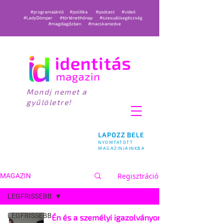
#programajánló
#politika
#podcast
#videó
#LadyDömper
#történetihónap
#szexuálisegészség
#magdiagőzben
#macskamedve
Mondj nemet a
gyűlöletre!
LAPOZZ BELE
NYOMTATOTT
MAGAZINJAINKBA
Regisztráció
MAGAZIN
LEGFRISSEBB
LEGFRISSEBB
Én és a személyi igazolványom