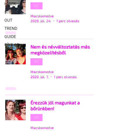
HÍREK
OUT
STÍLUS
Macskamedve
OUT
2020. júl. 24.
1 perc olvasás
TREND
GUIDE
CÍMLAP
Nem és névváltoztatás más
megközelítésből
OUT
Macskamedve
2020. júl. 7.
1 perc olvasás
Érezzük jól magunkat a
bőrünkben!
OUT
Macskamedve