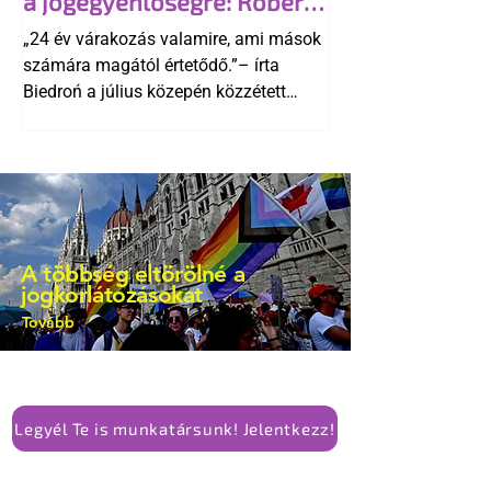
a jogegyenlőségre: Robert
kellene-e vonni a kormány konzervatív
Biedroń megindító üzenete
alkotmánymódosítását
„24 év várakozás valamire, ami mások
a lengyel bejegyzett
számára magától értetődő.”– írta
élettársi kapcsolatokért
Biedroń a július közepén közzétett
bejegyzésben.
A többség eltörölné a
jogkorlátozásokat
Tovább
Legyél Te is munkatársunk! Jelentkezz!