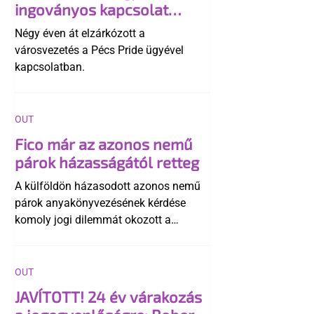
ingoványos kapcsolat
története
Négy éven át elzárkózott a
városvezetés a Pécs Pride ügyével
kapcsolatban.
OUT
Fico már az azonos nemű
párok házasságától retteg
A külföldön házasodott azonos nemű
párok anyakönyvezésének kérdése
komoly jogi dilemmát okozott a
szlovák belügynek, miközben Robert
Fico szerint az alkotmány
egyértelműen tiltja a házasságuk
OUT
elismerését. Közben az ellenzéken belül
JAVÍTOTT! 24 év várakozás
is vita robbant ki arról, hogy vissza