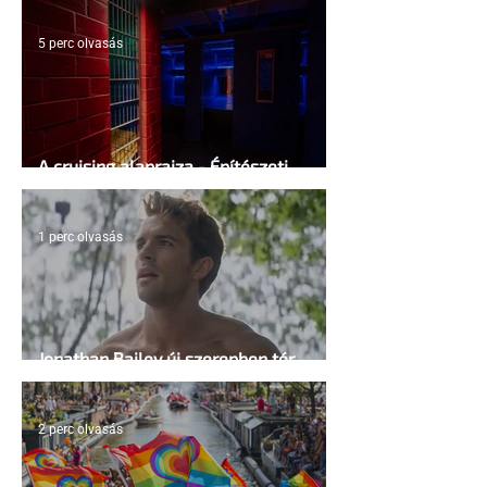
5 perc olvasás
A cruising alaprajza - Építészeti
irányelvek a vágy maximalizálására
1 perc olvasás
Jonathan Bailey új szerepben tér
vissza
2 perc olvasás