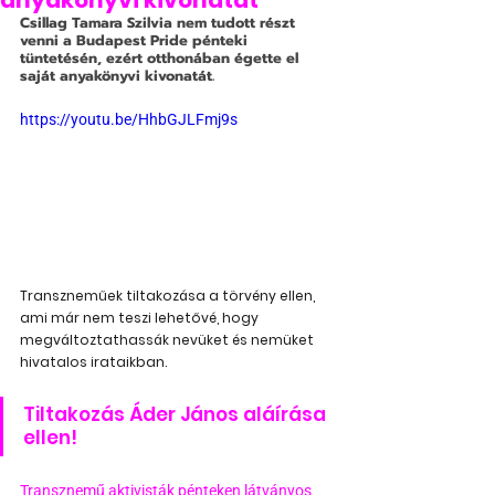
anyakönyvi kivonatát
Csillag Tamara Szilvia nem tudott részt 
venni a Budapest Pride pénteki 
tüntetésén, ezért otthonában égette el 
saját anyakönyvi kivonatát.
https://youtu.be/HhbGJLFmj9s
Transzneműek tiltakozása a törvény ellen, 
ami már nem teszi lehetővé, hogy 
megváltoztathassák nevüket és nemüket 
hivatalos irataikban.
Tiltakozás Áder János aláírása 
ellen!
Transznemű aktivisták pénteken látványos 