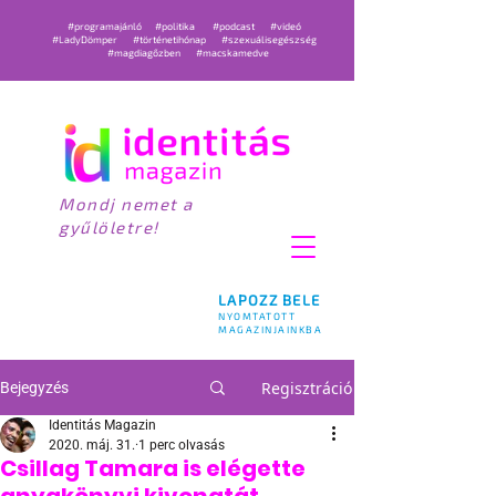
#programajánló
#politika
#podcast
#videó
#LadyDömper
#történetihónap
#szexuálisegészség
#magdiagőzben
#macskamedve
Mondj nemet a
gyűlöletre!
LAPOZZ BELE
NYOMTATOTT
MAGAZINJAINKBA
Regisztráció
Bejegyzés
Identitás Magazin
2020. máj. 31.
1 perc olvasás
Csillag Tamara is elégette