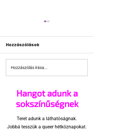
Hozzászólások
Hozzászólás írása...
Fico már az azonos
JAVÍTOTT! 24
nemű párok
várakozás a
házasságától retteg
jogegyenlősé
Hangot adunk a
Robert Biedro
megindító üz
sokszínűségnek
lengyel bejeg
élettársi
Teret adunk a láthatóságnak.
kapcsolatoké
Jobbá tesszük a queer hétköznapokat.