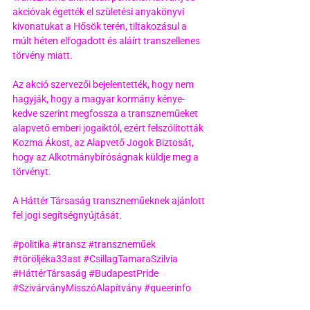
akcióvak égették el születési anyakönyvi 
kivonatukat a Hősök terén, tiltakozásul a 
múlt héten elfogadott és aláírt transzellenes 
törvény miatt.
Az akció szervezői bejelentették, hogy nem 
hagyják, hogy a magyar kormány kénye-
kedve szerint megfossza a transzneműeket 
alapvető emberi jogaiktól, ezért felszólították 
Kozma Ákost, az Alapvető Jogok Biztosát, 
hogy az Alkotmánybíróságnak küldje meg a 
törvényt.
A Háttér Társaság transzneműeknek ajánlott 
fel jogi segítségnyújtását.
#politika
#transz
#transzneműek
#töröljéka33ast
#CsillagTamaraSzilvia
#HáttérTársaság
#BudapestPride
#SzivárványMisszóAlapítvány
#queerinfo