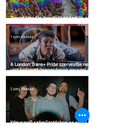
Terrortámadás árnyékában tartják az
idei WorldPride-ot Amszterdamban
1 perc olvasás
A London Trans+ Pride szervezője nem
volt hajlandó ünnepségnek nevezni az
eseményt- a BBC ezért törölte vele az
interjút
2 perc olvasás
Kényszerű száműzetésben az orosz
LMBTQ+ sajtó utolsó nagy hangja