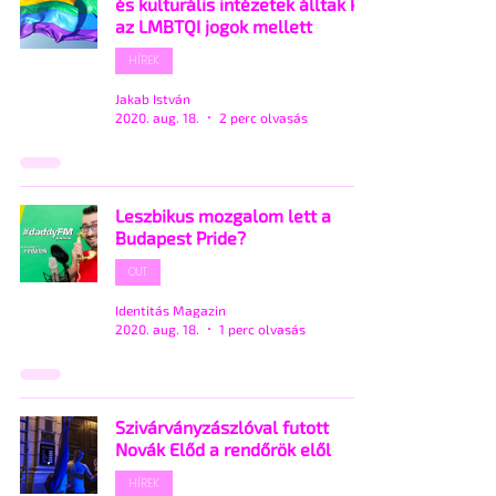
és kulturális intézetek álltak ki
az LMBTQI jogok mellett
HÍREK
Jakab István
2020. aug. 18.
2 perc olvasás
Leszbikus mozgalom lett a
Budapest Pride?
OUT
Identitás Magazin
2020. aug. 18.
1 perc olvasás
Szivárványzászlóval futott
Novák Előd a rendőrök elől
HÍREK