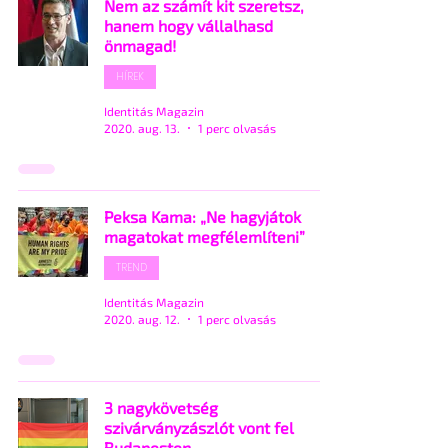
Nem az számít kit szeretsz,
hanem hogy vállalhasd
önmagad!
HÍREK
Identitás Magazin
2020. aug. 13.
1 perc olvasás
Peksa Kama: „Ne hagyjátok
magatokat megfélemlíteni”
TREND
Identitás Magazin
2020. aug. 12.
1 perc olvasás
3 nagykövetség
szivárványzászlót vont fel
Budapesten