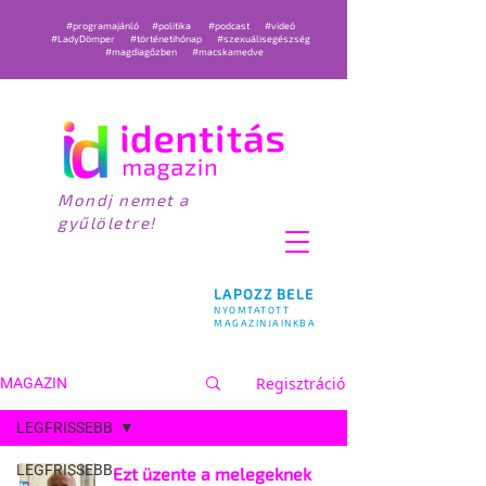
#programajánló
#politika
#podcast
#videó
#LadyDömper
#történetihónap
#szexuálisegészség
#magdiagőzben
#macskamedve
Mondj nemet a
gyűlöletre!
LAPOZZ BELE
NYOMTATOTT
MAGAZINJAINKBA
Regisztráció
MAGAZIN
LEGFRISSEBB
LEGFRISSEBB
Ezt üzente a melegeknek