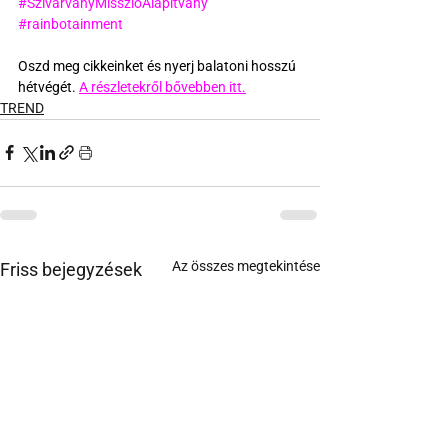
#SzivárványMisszióAlapítvány
#rainbotainment
Oszd meg cikkeinket és nyerj balatoni hosszú 
hétvégét. 
A részletekről bővebben itt.
TREND
Az összes megtekintése
Friss bejegyzések