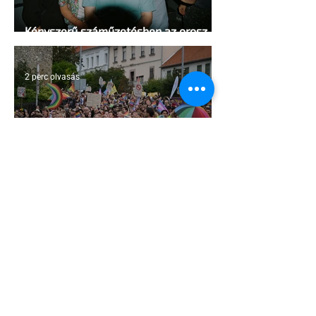
Kényszerű száműzetésben az orosz
LMBTQ+ sajtó utolsó nagy hangja
2 perc olvasás
Pécs és Pride: egy ingoványos
kapcsolat története
3 perc olvasás
Fico már az azonos nemű párok
házasságától retteg