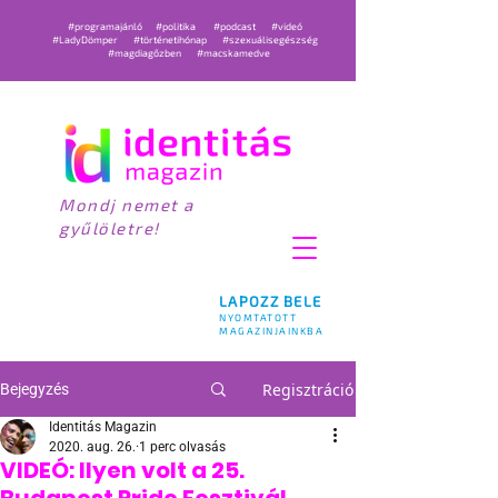
#programajánló
#politika
#podcast
#videó
#LadyDömper
#történetihónap
#szexuálisegészség
#magdiagőzben
#macskamedve
Mondj nemet a
gyűlöletre!
LAPOZZ BELE
NYOMTATOTT
MAGAZINJAINKBA
Regisztráció
Bejegyzés
Identitás Magazin
2020. aug. 26.
1 perc olvasás
VIDEÓ: Ilyen volt a 25.