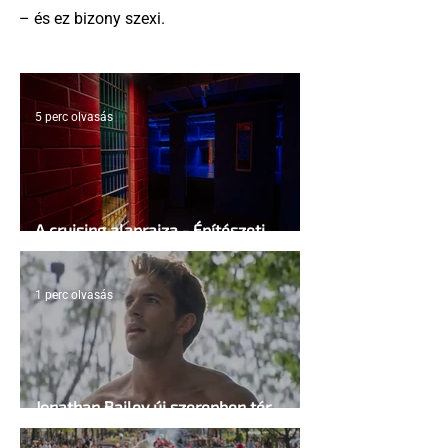
– és ez bizony szexi.
5 perc olvasás
A cruising alaprajza - Építészeti
irányelvek a vágy maximalizálására
1 perc olvasás
Jonathan Bailey új szerepben tér
vissza