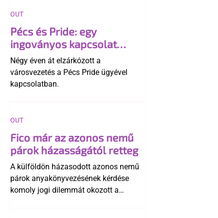
OUT
Pécs és Pride: egy
ingoványos kapcsolat
története
Négy éven át elzárkózott a
városvezetés a Pécs Pride ügyével
kapcsolatban.
OUT
Fico már az azonos nemű
párok házasságától retteg
A külföldön házasodott azonos nemű
párok anyakönyvezésének kérdése
komoly jogi dilemmát okozott a
szlovák belügynek, miközben Robert
Fico szerint az alkotmány