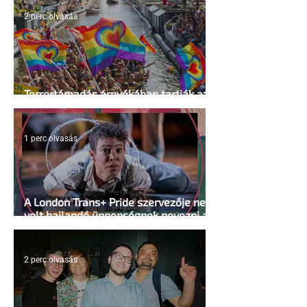
2 perc olvasás
Terrortámadás árnyékában tartják az
idei WorldPride-ot Amszterdamban
1 perc olvasás
A London Trans+ Pride szervezője nem
volt hajlandó ünnepségnek nevezni az
eseményt- a BBC ezért törölte vele az
interjút
2 perc olvasás