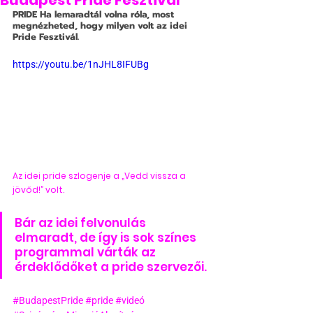
Budapest Pride Fesztivál
PRIDE
 Ha lemaradtál volna róla, most 
megnézheted, hogy milyen volt az idei 
Pride Fesztivál.
https://youtu.be/1nJHL8IFUBg
Az idei pride szlogenje a „Vedd vissza a 
jövőd!” volt.
Bár az idei felvonulás 
elmaradt, de így is sok színes 
programmal várták az 
érdeklődőket a pride szervezői.
#BudapestPride
#pride
#videó