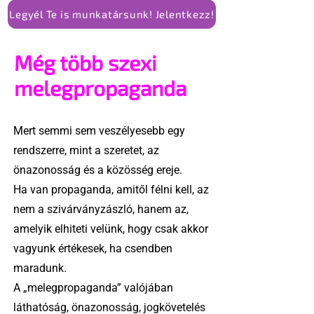
Legyél Te is munkatársunk! Jelentkezz!
Még több szexi
melegpropaganda
Mert semmi sem veszélyesebb egy
rendszerre, mint a szeretet, az
önazonosság és a közösség ereje.
Ha van propaganda, amitől félni kell, az
nem a szivárványzászló, hanem az,
amelyik elhiteti velünk, hogy csak akkor
vagyunk értékesek, ha csendben
maradunk.
A „melegpropaganda” valójában
láthatóság, önazonosság, jogkövetelés