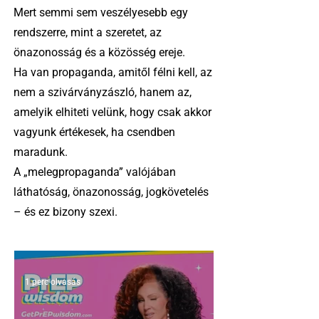
Mert semmi sem veszélyesebb egy
rendszerre, mint a szeretet, az
önazonosság és a közösség ereje.
Ha van propaganda, amitől félni kell, az
nem a szivárványzászló, hanem az,
amelyik elhiteti velünk, hogy csak akkor
vagyunk értékesek, ha csendben
maradunk.
A „melegpropaganda” valójában
láthatóság, önazonosság, jogkövetelés
– és ez bizony szexi.
1 perc olvasás