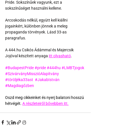
Pride. Sokszínűek vagyunk, ezt a 
sokszínűséget használni kellene.
Arcoskodás nélkül, együtt kell kiállni 
jogainkért, különben jönnek a meleg 
propaganda törvények. Lásd 33-as 
paragrafus.
A 444.hu Csikós Ádámmal és Majercsik 
Jojóval készített anyaga 
itt olvasható
.
#BudapestPride
#pride
#444hu
#LMBTjogok
#SzivárványMisszióAlapítvány
#töröljéka33ast
#JakabIstván
#Magdiagőzben
Oszd meg cikkeinket és nyerj balatoni hosszú 
hétvégét. 
A részleteiről bővebben itt.