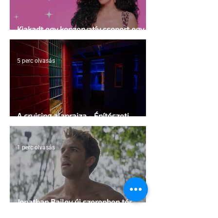
Kiakadt egy konzervatív csoport egy
HIV-megelőzésről szóló reklámon
5 perc olvasás
A cruising alaprajza - Építészeti
irányelvek a vágy maximalizálására
1 perc olvasás
Jonathan Bailey új szerepben tér
vissza