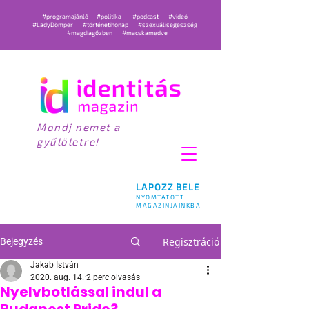
#programajánló
#politika
#podcast
#videó
#LadyDömper
#történetihónap
#szexuálisegészség
#magdiagőzben
#macskamedve
Mondj nemet a
gyűlöletre!
LAPOZZ BELE
NYOMTATOTT
MAGAZINJAINKBA
Regisztráció
Bejegyzés
Jakab István
2020. aug. 14.
2 perc olvasás
Nyelvbotlással indul a