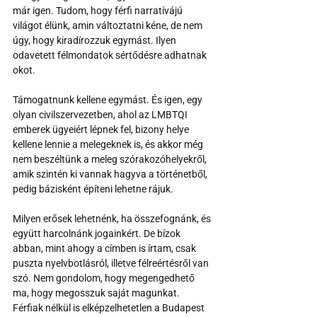
már igen. Tudom, hogy férfi narratívájú 
világot élünk, amin változtatni kéne, de nem 
úgy, hogy kiradírozzuk egymást. Ilyen 
odavetett félmondatok sértődésre adhatnak 
okot.
Támogatnunk kellene egymást. És igen, egy 
olyan civilszervezetben, ahol az LMBTQI 
emberek ügyeiért lépnek fel, bizony helye 
kellene lennie a melegeknek is, és akkor még 
nem beszéltünk a meleg szórakozóhelyekről, 
amik szintén ki vannak hagyva a történetből, 
pedig bázisként építeni lehetne rájuk.
Milyen erősek lehetnénk, ha összefognánk, és 
együtt harcolnánk jogainkért. De bízok 
abban, mint ahogy a címben is írtam, csak 
puszta nyelvbotlásról, illetve félreértésről van 
szó. Nem gondolom, hogy megengedhető 
ma, hogy megosszuk saját magunkat. 
Férfiak nélkül is elképzelhetetlen a Budapest 