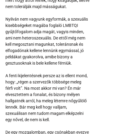
mert hogy attól félnek, hogy kitagadják, illetve 
nem tolerálják majd másságukat.
Nyilván nem vagyunk egyformák, a szexuális 
kisebbségeket magába foglaló LMBTQI 
gyűjtőfogalom adja magát, vagyis minden, 
ami nem heteroszexuális. De ettől még nem 
kell megosztani magunkat, toleránsnak és 
elfogadónak kellene lennünk egymással, jó 
példákat gyakorolva, amibe bizony a 
gesztusoknak is bele kellene férniük.
A fenti kijelentésnek persze az is ellent mond, 
hogy: „régen a szervezők többsége meleg 
férfi volt”. Na most akkor mi van? Én már 
elvesztettem a fonalat, és bizony mélyen 
hallgatnék arról, ha meleg létemre nőgyűlölő 
lennék. Bár meg kell hogy valljam, 
szexuálisan nem tudom magam elképzelni 
egy nővel, de nem is kell.
De egy mozgalomban, egy csónakban evezve 