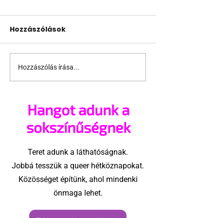
Hozzászólások
Hozzászólás írása...
A cruising alaprajza -
Jonathan Bail
Építészeti irányelvek
szerepben tér
a vágy
Hangot adunk a
maximalizálására
sokszínűségnek
Teret adunk a láthatóságnak.
Jobbá tesszük a queer hétköznapokat.
Közösséget építünk, ahol mindenki
önmaga lehet.