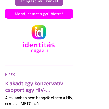
Támogasd munkánkat!
Mondj nemet a gyűlöletre!
HÍREK
Kiakadt egy konzervatív
csoport egy HIV-
megelőzésről szóló
A reklámban nem hangzik el sem a HIV,
reklámon
sem az LMBTQ szó