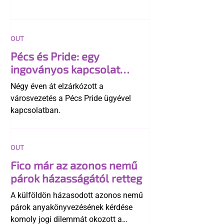
OUT
Pécs és Pride: egy
ingoványos kapcsolat
története
Négy éven át elzárkózott a
városvezetés a Pécs Pride ügyével
kapcsolatban.
OUT
Fico már az azonos nemű
párok házasságától retteg
A külföldön házasodott azonos nemű
párok anyakönyvezésének kérdése
komoly jogi dilemmát okozott a