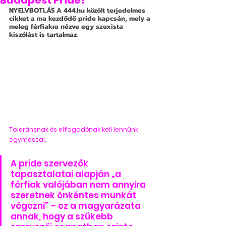
Budapest Pride?
NYELVBOTLÁS
 A 444.hu közölt terjedelmes 
cikket a ma kezdődő pride kapcsán, mely a 
meleg férfiakra nézve egy szexista 
kiszólást is tartalmaz.
Toleránsnak és elfogadónak kell lennünk 
egymással.
A pride szervezők 
tapasztalatai alapján „a 
férfiak valójában nem annyira 
szeretnek önkéntes munkát 
végezni” – ez a magyarázata 
annak, hogy a szűkebb 