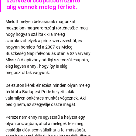
szervezői csapatban szinte 
alig vannak meleg férfiak.
Mielőtt mélyen beleásnánk magunkat 
mozgalom magyarországi történetébe, meg 
hogy hogyan szálltak ki a meleg 
szórakozóhelyek a pride szervezésből, és 
hogyan bomlott fel a 2007-es Meleg 
Büszkeség Napi felvonulás után a Szivárvány 
Misszió Alapítvány addigi szervezői csapata, 
elég legyen annyi, hogy így is elég 
megosztottak vagyunk.
De ezúton kérek elnézést minden olyan meleg 
férfitól a Budapest Pride helyett, akik 
valamilyen önkéntes munkát végeznek. Aki 
pedig nem, az szégyellje össze magát.
Persze nem ennyire egyszerű a helyzet egy 
olyan országban, ahol a melegek fele még 
családja előtt sem vállalhatja fel másságát, 