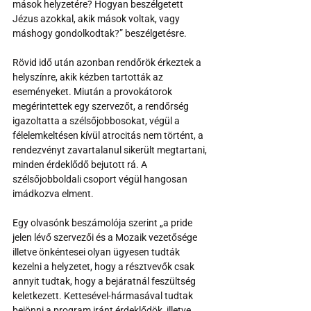
mások helyzetére? Hogyan beszélgetett 
Jézus azokkal, akik mások voltak, vagy 
máshogy gondolkodtak?” beszélgetésre.
Rövid idő után azonban rendőrök érkeztek a 
helyszínre, akik kézben tartották az 
eseményeket. Miután a provokátorok 
megérintettek egy szervezőt, a rendőrség 
igazoltatta a szélsőjobbosokat, végül a 
félelemkeltésen kívül atrocitás nem történt, a 
rendezvényt zavartalanul sikerült megtartani, 
minden érdeklődő bejutott rá. A 
szélsőjobboldali csoport végül hangosan 
imádkozva elment.
Egy olvasónk beszámolója szerint „a pride 
jelen lévő szervezői és a Mozaik vezetősége 
illetve önkéntesei olyan ügyesen tudták 
kezelni a helyzetet, hogy a résztvevők csak 
annyit tudtak, hogy a bejáratnál feszültség 
keletkezett. Kettesével-hármasával tudtak 
bejönni a program iránt érdeklődök, illetve 