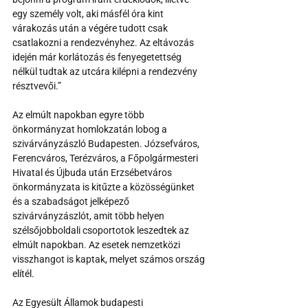
egy személy volt, aki másfél óra kint 
várakozás után a végére tudott csak 
csatlakozni a rendezvényhez. Az eltávozás 
idején már korlátozás és fenyegetettség 
nélkül tudtak az utcára kilépni a rendezvény 
résztvevői.”
Az elmúlt napokban egyre több 
önkormányzat homlokzatán lobog a 
szivárványzászló Budapesten. Józsefváros, 
Ferencváros, Terézváros, a Főpolgármesteri 
Hivatal és Újbuda után Erzsébetváros 
önkormányzata is kitűzte a közösségünket 
és a szabadságot jelképező 
szivárványzászlót, amit több helyen 
szélsőjobboldali csoportotok leszedtek az 
elmúlt napokban. Az esetek nemzetközi 
visszhangot is kaptak, melyet számos ország 
elítél.
Az Egyesült Államok budapesti 