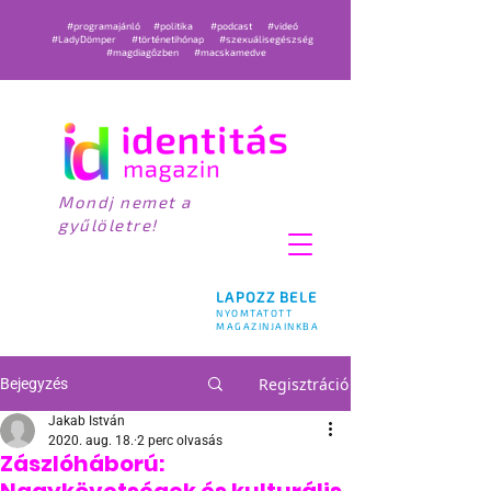
#programajánló
#politika
#podcast
#videó
#LadyDömper
#történetihónap
#szexuálisegészség
#magdiagőzben
#macskamedve
Mondj nemet a
gyűlöletre!
LAPOZZ BELE
NYOMTATOTT
MAGAZINJAINKBA
Regisztráció
Bejegyzés
Jakab István
2020. aug. 18.
2 perc olvasás
Zászlóháború: