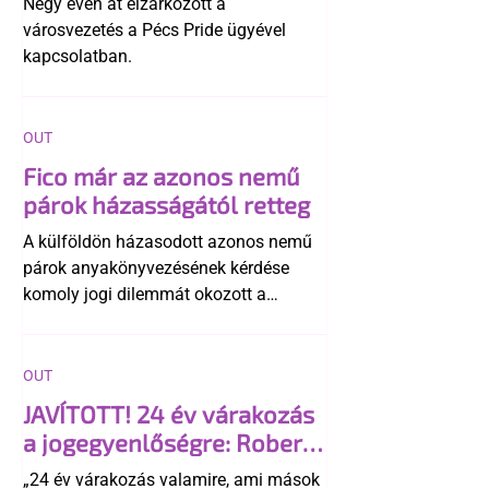
Négy éven át elzárkózott a
városvezetés a Pécs Pride ügyével
kapcsolatban.
OUT
Fico már az azonos nemű
párok házasságától retteg
A külföldön házasodott azonos nemű
párok anyakönyvezésének kérdése
komoly jogi dilemmát okozott a
szlovák belügynek, miközben Robert
Fico szerint az alkotmány
egyértelműen tiltja a házasságuk
OUT
elismerését. Közben az ellenzéken belül
JAVÍTOTT! 24 év várakozás
is vita robbant ki arról, hogy vissza
a jogegyenlőségre: Robert
kellene-e vonni a kormány konzervatív
Biedroń megindító üzenete
alkotmánymódosítását
„24 év várakozás valamire, ami mások