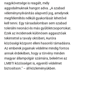
nagykövetsége is reagált, mély 
aggodalmuknak hangot adva. „A szabad 
véleménynyilvánítás alapvető jog, amelynek 
megfélemlítés nélküli gyakorlását lehetővé 
kell tenni. Egy társadalomban sem szabad 
tolerálni neonáci és más gyűlöletcsoportokat. 
Ezek az incidensek különösen aggasztóak 
tekintettel a tavaly októberi, Auróra 
közösségi központ elleni hasonló támadásra. 
Az emberek jogainak védelme mindig fontos 
annak érdekében, hogy a törvény minden 
magyar állampolgár számára, beleértve az 
LMBTI közösséget is, egyenlő védelmet 
biztosítson.” – áll közleményükben.