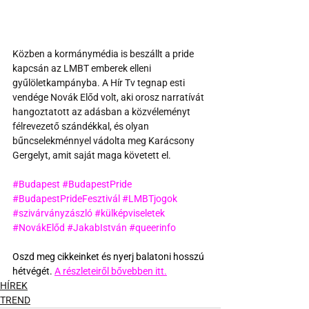
Közben a kormánymédia is beszállt a pride 
kapcsán az LMBT emberek elleni 
gyűlöletkampányba. A Hír Tv tegnap esti 
vendége Novák Előd volt, aki orosz narratívát 
hangoztatott az adásban a közvéleményt 
félrevezető szándékkal, és olyan 
bűncselekménnyel vádolta meg Karácsony 
Gergelyt, amit saját maga követett el.
#Budapest
#BudapestPride
#BudapestPrideFesztivál
#LMBTjogok
#szivárványzászló
#külképviseletek
#NovákElőd
#JakabIstván
#queerinfo
Oszd meg cikkeinket és nyerj balatoni hosszú 
hétvégét. 
A részleteiről bővebben itt.
HÍREK
TREND