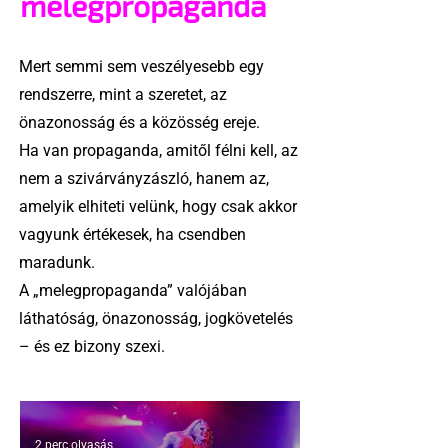
melegpropaganda
Mert semmi sem veszélyesebb egy
rendszerre, mint a szeretet, az
önazonosság és a közösség ereje.
Ha van propaganda, amitől félni kell, az
nem a szivárványzászló, hanem az,
amelyik elhiteti velünk, hogy csak akkor
vagyunk értékesek, ha csendben
maradunk.
A „melegpropaganda” valójában
láthatóság, önazonosság, jogkövetelés
– és ez bizony szexi.
2 perc olvasás