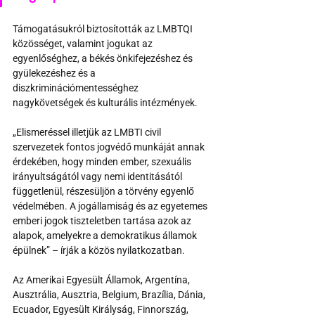
Támogatásukról biztosították az LMBTQI 
közösséget, valamint jogukat az 
egyenlőséghez, a békés önkifejezéshez és 
gyülekezéshez és a 
diszkriminációmentességhez 
nagykövetségek és kulturális intézmények.
„Elismeréssel illetjük az LMBTI civil 
szervezetek fontos jogvédő munkáját annak 
érdekében, hogy minden ember, szexuális 
irányultságától vagy nemi identitásától 
függetlenül, részesüljön a törvény egyenlő 
védelmében. A jogállamiság és az egyetemes 
emberi jogok tiszteletben tartása azok az 
alapok, amelyekre a demokratikus államok 
épülnek” – írják a közös nyilatkozatban.
Az Amerikai Egyesült Államok, Argentína, 
Ausztrália, Ausztria, Belgium, Brazília, Dánia, 
Ecuador, Egyesült Királyság, Finnország, 