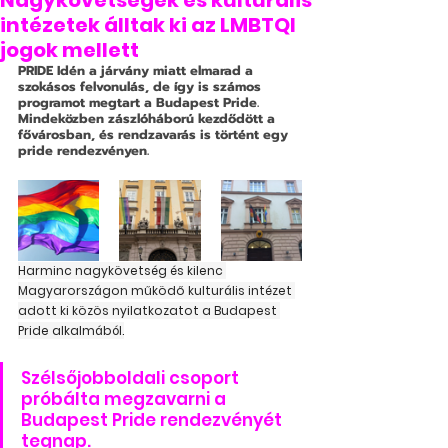
Nagykövetségek és kulturális
intézetek álltak ki az LMBTQI
jogok mellett
PRIDE
 Idén a járvány miatt elmarad a 
szokásos felvonulás, de így is számos 
programot megtart a Budapest Pride. 
Mindeközben zászlóháború kezdődött a 
fővárosban, és rendzavarás is történt egy 
pride rendezvényen.
Harminc nagykövetség és kilenc 
Magyarországon működő kulturális intézet 
adott ki közös nyilatkozatot a Budapest 
Pride alkalmából.
Szélsőjobboldali csoport 
próbálta megzavarni a 
Budapest Pride rendezvényét 
tegnap.