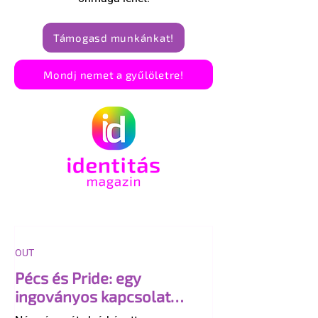
Támogasd munkánkat!
Mondj nemet a gyűlöletre!
OUT
Pécs és Pride: egy
ingoványos kapcsolat
története