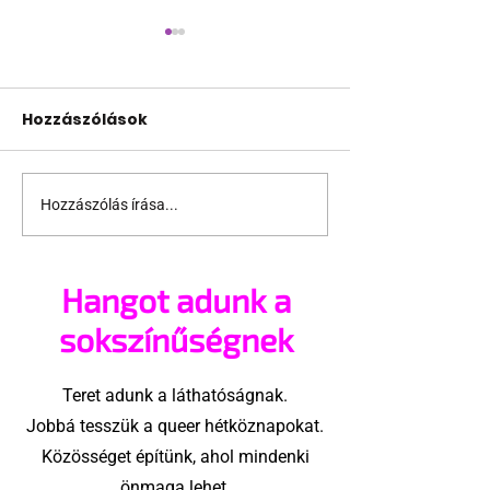
Hozzászólások
Hozzászólás írása...
Támogathatsz és
Egy HIV-mege
ajánlhatsz: Te is részt
szóló reklám
vehetsz a Pécs Pride
ki egy konzer
Hangot adunk a
megvalósításában
csoport az Eg
Államokban
sokszínűségnek
Teret adunk a láthatóságnak.
Jobbá tesszük a queer hétköznapokat.
Közösséget építünk, ahol mindenki
önmaga lehet.