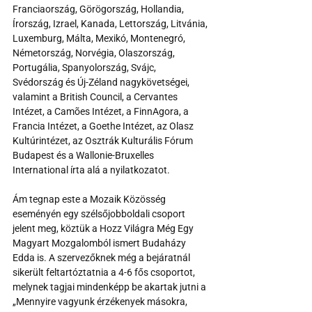
Franciaország, Görögország, Hollandia, 
Írország, Izrael, Kanada, Lettország, Litvánia, 
Luxemburg, Málta, Mexikó, Montenegró, 
Németország, Norvégia, Olaszország, 
Portugália, Spanyolország, Svájc, 
Svédország és Új-Zéland nagykövetségei, 
valamint a British Council, a Cervantes 
Intézet, a Camões Intézet, a FinnAgora, a 
Francia Intézet, a Goethe Intézet, az Olasz 
Kultúrintézet, az Osztrák Kulturális Fórum 
Budapest és a Wallonie-Bruxelles 
International írta alá a nyilatkozatot.
Ám tegnap este a Mozaik Közösség 
eseményén egy szélsőjobboldali csoport 
jelent meg, köztük a Hozz Világra Még Egy 
Magyart Mozgalomból ismert Budaházy 
Edda is. A szervezőknek még a bejáratnál 
sikerült feltartóztatnia a 4-6 fős csoportot, 
melynek tagjai mindenképp be akartak jutni a 
„Mennyire vagyunk érzékenyek másokra, 