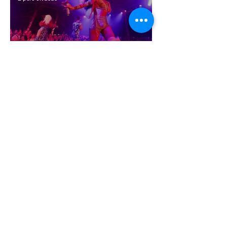
Miket nézzünk idén a Sziget queer
sátrában?
2 perc olvasás
A mellrákszűrésről senki sem beszél a
mellkasi műtétek után - pedig kellene
1 perc olvasás
Támogathatsz és ajánlhatsz: Te is