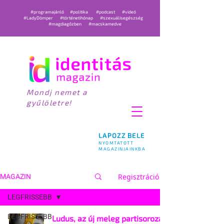
#programajánló
#politika
#podcast
#videó
#LadyDömper
#történetihónap
#szexuálisegészség
#magdiagőzben
#macskamedve
Mondj nemet a
gyűlöletre!
LAPOZZ BELE
NYOMTATOTT
MAGAZINJAINKBA
Regisztráció
MAGAZIN
LEGFRISSEBB
LEGFRISSEBB
Ludus, az új meleg partisorozat