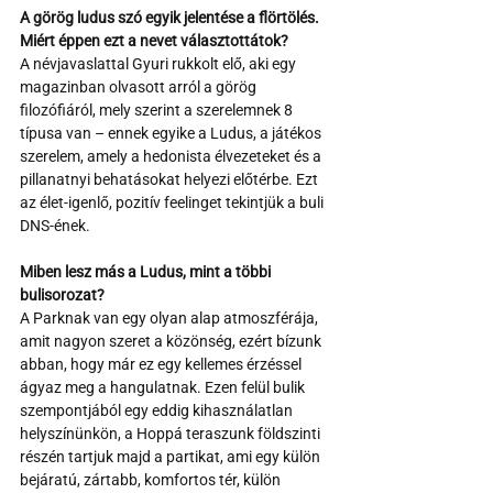
A görög ludus szó egyik jelentése a flörtölés. 
Miért éppen ezt a nevet választottátok?
A névjavaslattal Gyuri rukkolt elő, aki egy 
magazinban olvasott arról a görög 
filozófiáról, mely szerint a szerelemnek 8 
típusa van – ennek egyike a Ludus, a játékos 
szerelem, amely a hedonista élvezeteket és a 
pillanatnyi behatásokat helyezi előtérbe. Ezt 
az élet-igenlő, pozitív feelinget tekintjük a buli 
DNS-ének.
Miben lesz más a Ludus, mint a többi 
bulisorozat?
A Parknak van egy olyan alap atmoszférája, 
amit nagyon szeret a közönség, ezért bízunk 
abban, hogy már ez egy kellemes érzéssel 
ágyaz meg a hangulatnak. Ezen felül bulik 
szempontjából egy eddig kihasználatlan 
helyszínünkön, a Hoppá teraszunk földszinti 
részén tartjuk majd a partikat, ami egy külön 
bejáratú, zártabb, komfortos tér, külön 