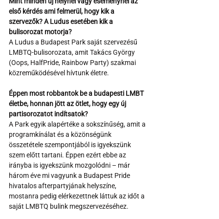
Mint minden új helynél vagy eseménynél az 
első kérdés ami felmerül, hogy kik a 
szervezők? A Ludus esetében kik a 
bulisorozat motorja?
A Ludus a Budapest Park saját szervezésű 
LMBTQ-bulisorozata, amit Takács György 
(Oops, HalfPride, Rainbow Party) szakmai 
közreműködésével hívtunk életre. 
Éppen most robbantok be a budapesti LMBT 
életbe, honnan jött az ötlet, hogy egy új 
partisorozatot indítsatok?
A Park egyik alapértéke a sokszínűség, amit a 
programkínálat és a közönségünk 
összetétele szempontjából is igyekszünk 
szem előtt tartani. Éppen ezért ebbe az 
irányba is igyekszünk mozgolódni – már 
három éve mi vagyunk a Budapest Pride 
hivatalos afterpartyjának helyszíne, 
mostanra pedig elérkezettnek láttuk az időt a 
saját LMBTQ bulink megszervezéséhez. 