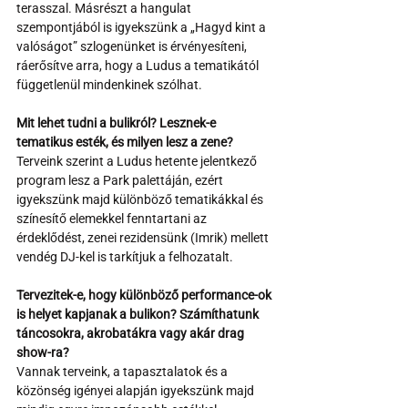
terasszal. Másrészt a hangulat 
szempontjából is igyekszünk a „Hagyd kint a 
valóságot” szlogenünket is érvényesíteni, 
ráerősítve arra, hogy a Ludus a tematikától 
függetlenül mindenkinek szólhat.
Mit lehet tudni a bulikról? Lesznek-e 
tematikus esték, és milyen lesz a zene?
Terveink szerint a Ludus hetente jelentkező 
program lesz a Park palettáján, ezért 
igyekszünk majd különböző tematikákkal és 
színesítő elemekkel fenntartani az 
érdeklődést, zenei rezidensünk (Imrik) mellett 
vendég DJ-kel is tarkítjuk a felhozatalt.
Tervezitek-e, hogy különböző performance-ok 
is helyet kapjanak a bulikon? Számíthatunk 
táncosokra, akrobatákra vagy akár drag 
show-ra?
Vannak terveink, a tapasztalatok és a 
közönség igényei alapján igyekszünk majd 