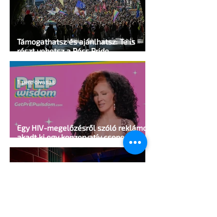
Támogathatsz és ajánlhatsz: Te is
részt vehetsz a Pécs Pride
megvalósításában
1 perc olvasás
Egy HIV-megelőzésről szóló reklámon
akadt ki egy konzervatív csoport az
Egyesült Államokban
5 perc olvasás