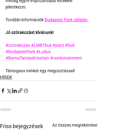
mindig egyre impozánsabb estékkel 
jelentkezni.
További információk 
Budapest Park oldalán.
Jó szórakozást kívánunk!
#szórakozás
#LMBTbuli
#parti
#buli
#BudapestPark
#Ludus
#BarnaTamásKrisztián
#rainbotainment
Támogass minket egy megosztással!
HÍREK
Az összes megtekintése
Friss bejegyzések