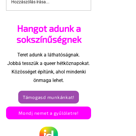
Hozzászólás írása...
Támogathatsz és
Egy HIV-mege
ajánlhatsz: Te is részt
szóló reklám
vehetsz a Pécs Pride
ki egy konzer
Hangot adunk a
megvalósításában
csoport az Eg
Államokban
sokszínűségnek
Teret adunk a láthatóságnak.
Jobbá tesszük a queer hétköznapokat.
Közösséget építünk, ahol mindenki
önmaga lehet.
Támogasd munkánkat!
Mondj nemet a gyűlöletre!