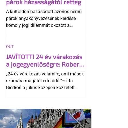
párok házasságától retteg
A külföldön házasodott azonos nemű
párok anyakönyvezésének kérdése
komoly jogi dilemmát okozott a
szlovák belügynek, miközben Robert
Fico szerint az alkotmány
egyértelműen tiltja a házasságuk
OUT
elismerését. Közben az ellenzéken belül
JAVÍTOTT! 24 év várakozás
is vita robbant ki arról, hogy vissza
a jogegyenlőségre: Robert
kellene-e vonni a kormány konzervatív
Biedroń megindító üzenete
alkotmánymódosítását
„24 év várakozás valamire, ami mások
a lengyel bejegyzett
számára magától értetődő.”– írta
élettársi kapcsolatokért
Biedroń a július közepén közzétett
bejegyzésben.