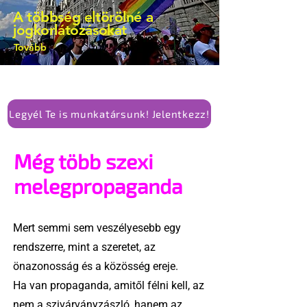
A többség eltörölné a
jogkorlátozásokat
Tovább
Legyél Te is munkatársunk! Jelentkezz!
Még több szexi
melegpropaganda
Mert semmi sem veszélyesebb egy
rendszerre, mint a szeretet, az
önazonosság és a közösség ereje.
Ha van propaganda, amitől félni kell, az
nem a szivárványzászló, hanem az,