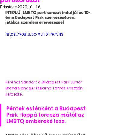
partisorozat
Frissítve:
2020. júl. 16.
INTERJÚ
  LMBTQ partisorozat indul július 10-
én a Budapest Park szervezésében, 
játékos szerelem elnevezéssel.
https://youtu.be/Vu1B1rKrV4s
Ferencz Sándort a Budapest Park Junior 
Brand Managerét Barna Tamás Krisztián 
kérdezte.
Péntek esténként a Budapest 
Park Hoppá terasza mától az 
LMBTQ embereké lesz.