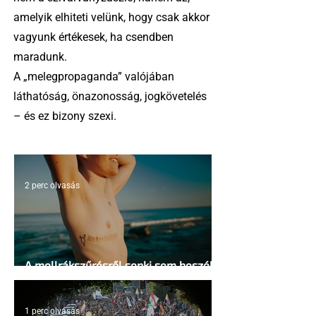
amelyik elhiteti velünk, hogy csak akkor
vagyunk értékesek, ha csendben
maradunk.
A „melegpropaganda” valójában
láthatóság, önazonosság, jogkövetelés
– és ez bizony szexi.
2 perc olvasás
A mellrákszűrésről senki sem beszél a
mellkasi műtétek után - pedig kellene
1 perc olvasás