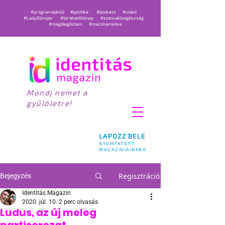
#programajánló
#politika
#podcast
#videó
#LadyDömper
#történetihónap
#szexuálisegészség
#magdiagőzben
#macskamedve
Mondj nemet a
gyűlöletre!
LAPOZZ BELE
NYOMTATOTT
MAGAZINJAINKBA
Regisztráció
Bejegyzés
Identitás Magazin
2020. júl. 10.
2 perc olvasás
Ludus, az új meleg