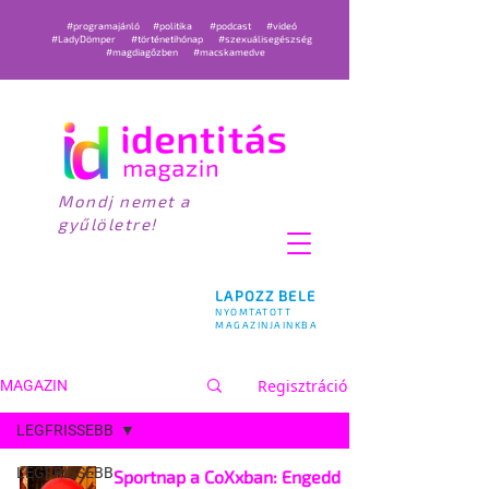
#programajánló
#politika
#podcast
#videó
#LadyDömper
#történetihónap
#szexuálisegészség
#magdiagőzben
#macskamedve
Mondj nemet a
gyűlöletre!
LAPOZZ BELE
NYOMTATOTT
MAGAZINJAINKBA
Regisztráció
MAGAZIN
LEGFRISSEBB
LEGFRISSEBB
Sportnap a CoXxban: Engedd