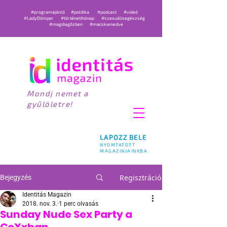
#programajánló
#politika
#podcast
#videó
#LadyDömper
#történetihónap
#szexuálisegészség
#magdiagőzben
#macskamedve
Mondj nemet a
gyűlöletre!
LAPOZZ BELE
NYOMTATOTT
MAGAZINJAINKBA
Regisztráció
Bejegyzés
Identitás Magazin
2018. nov. 3.
1 perc olvasás
Sunday Nude Sex Party a