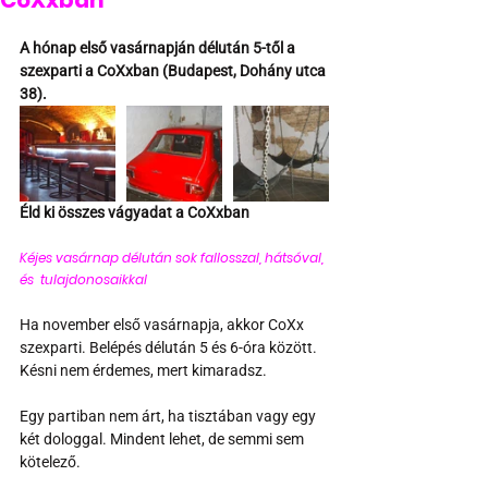
CoXxban
A hónap első vasárnapján délután 5-től a 
szexparti a CoXxban (Budapest, Dohány utca 
38).
Éld ki összes vágyadat a CoXxban
Kéjes vasárnap délután sok fallosszal, hátsóval, 
és  tulajdonosaikkal  
Ha november első vasárnapja, akkor CoXx 
szexparti. Belépés délután 5 és 6-óra között. 
Késni nem érdemes, mert kimaradsz.
Egy partiban nem árt, ha tisztában vagy egy 
két dologgal. Mindent lehet, de semmi sem 
kötelező.