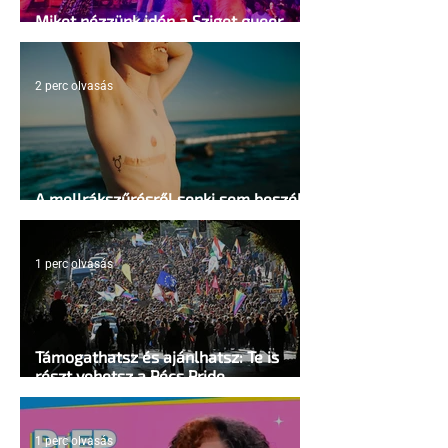
Miket nézzünk idén a Sziget queer
sátrában?
2 perc olvasás
A mellrákszűrésről senki sem beszél a
mellkasi műtétek után - pedig kellene
1 perc olvasás
Támogathatsz és ajánlhatsz: Te is
részt vehetsz a Pécs Pride
megvalósításában
1 perc olvasás