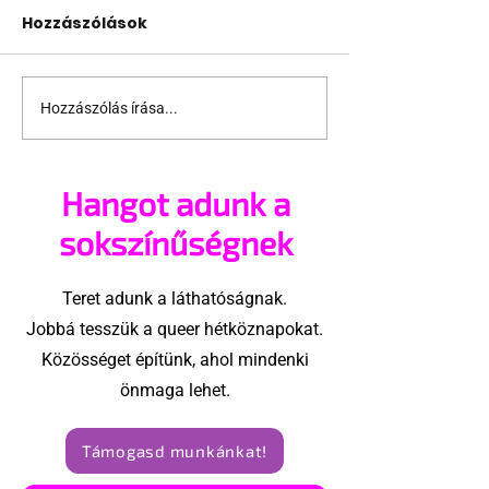
Hozzászólások
Hozzászólás írása...
A mellrákszűrésről
Támogathats
senki sem beszél a
ajánlhatsz: Te
mellkasi műtétek
vehetsz a Péc
Hangot adunk a
után - pedig kellene
megvalósítá
sokszínűségnek
Teret adunk a láthatóságnak.
Jobbá tesszük a queer hétköznapokat.
Közösséget építünk, ahol mindenki
önmaga lehet.
Támogasd munkánkat!