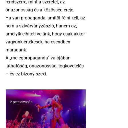
rendszerre, mint a szeretet, az
önazonosság és a közösség ereje.
Ha van propaganda, amitől félni kell, az
nem a szivárványzászló, hanem az,
amelyik elhiteti velünk, hogy csak akkor
vagyunk értékesek, ha csendben
maradunk.
A „melegpropaganda” valójában
láthatóság, önazonosság, jogkövetelés
– és ez bizony szexi.
2 perc olvasás