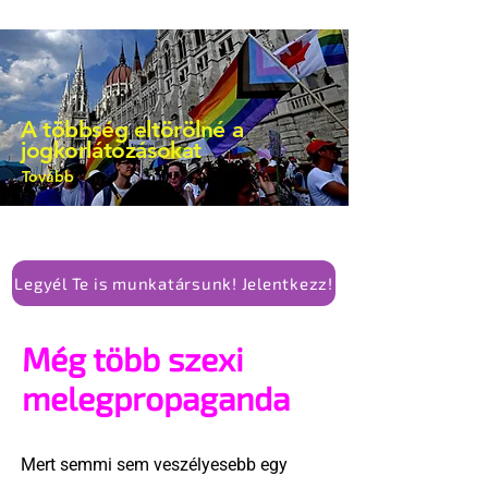
A többség eltörölné a
jogkorlátozásokat
Tovább
Legyél Te is munkatársunk! Jelentkezz!
Még több szexi
melegpropaganda
Mert semmi sem veszélyesebb egy