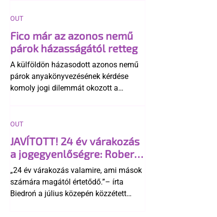
OUT
Fico már az azonos nemű
párok házasságától retteg
A külföldön házasodott azonos nemű
párok anyakönyvezésének kérdése
komoly jogi dilemmát okozott a
szlovák belügynek, miközben Robert
Fico szerint az alkotmány
egyértelműen tiltja a házasságuk
OUT
elismerését. Közben az ellenzéken belül
JAVÍTOTT! 24 év várakozás
is vita robbant ki arról, hogy vissza
a jogegyenlőségre: Robert
kellene-e vonni a kormány konzervatív
Biedroń megindító üzenete
alkotmánymódosítását
„24 év várakozás valamire, ami mások
a lengyel bejegyzett
számára magától értetődő.”– írta
élettársi kapcsolatokért
Biedroń a július közepén közzétett
bejegyzésben.