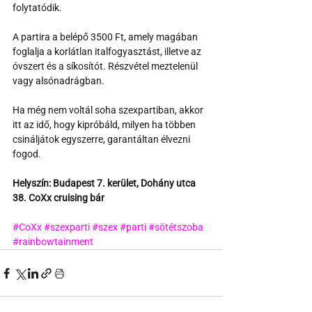
folytatódik.
A partira a belépő 3500 Ft, amely magában 
foglalja a korlátlan italfogyasztást, illetve az 
óvszert és a síkosítót. Részvétel meztelenül 
vagy alsónadrágban.
Ha még nem voltál soha szexpartiban, akkor 
itt az idő, hogy kipróbáld, milyen ha többen 
csináljátok egyszerre, garantáltan élvezni 
fogod.
Helyszín: Budapest 7. kerület, Dohány utca 
38. CoXx cruising bár
#CoXx
#szexparti
#szex
#parti
#sötétszoba
#rainbowtainment