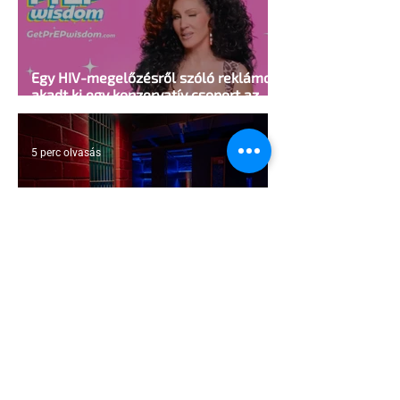
Egy HIV-megelőzésről szóló reklámon
akadt ki egy konzervatív csoport az
Egyesült Államokban
5 perc olvasás
A cruising alaprajza - Építészeti
irányelvek a vágy maximalizálására
1 perc olvasás