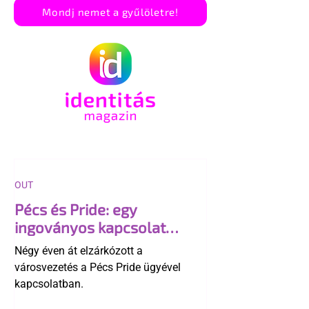
Mondj nemet a gyűlöletre!
OUT
Pécs és Pride: egy
ingoványos kapcsolat
története
Négy éven át elzárkózott a
városvezetés a Pécs Pride ügyével
kapcsolatban.