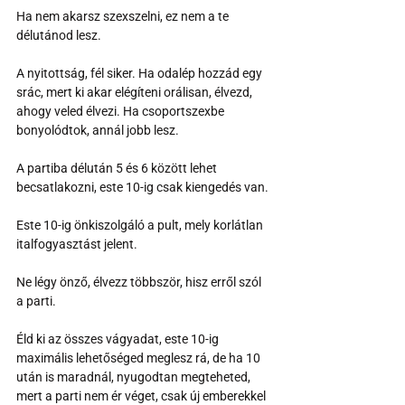
Ha nem akarsz szexszelni, ez nem a te 
délutánod lesz.
A nyitottság, fél siker. Ha odalép hozzád egy 
srác, mert ki akar elégíteni orálisan, élvezd, 
ahogy veled élvezi. Ha csoportszexbe 
bonyolódtok, annál jobb lesz.
A partiba délután 5 és 6 között lehet 
becsatlakozni, este 10-ig csak kiengedés van.
Este 10-ig önkiszolgáló a pult, mely korlátlan 
italfogyasztást jelent.
Ne légy önző, élvezz többször, hisz erről szól 
a parti.
Éld ki az összes vágyadat, este 10-ig 
maximális lehetőséged meglesz rá, de ha 10 
után is maradnál, nyugodtan megteheted, 
mert a parti nem ér véget, csak új emberekkel 