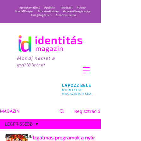
#programajánló
#politika
#podcast
#videó
#LadyDömper
#történetihónap
#szexuálisegészség
#magdiagőzben
#macskamedve
Mondj nemet a
gyűlöletre!
LAPOZZ BELE
NYOMTATOTT
MAGAZINJAINKBA
Regisztráció
MAGAZIN
LEGFRISSEBB
LEGFRISSEBB
Izgalmas programok a nyár