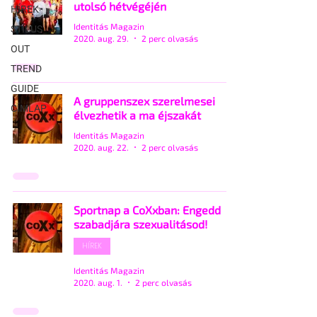
utolsó hétvégéjén
HÍREK
Identitás Magazin
STÍLUS
2020. aug. 29.
2 perc olvasás
OUT
TREND
GUIDE
A gruppenszex szerelmesei
CÍMLAP
élvezhetik a ma éjszakát
Identitás Magazin
2020. aug. 22.
2 perc olvasás
Sportnap a CoXxban: Engedd
szabadjára szexualitásod!
HÍREK
Identitás Magazin
2020. aug. 1.
2 perc olvasás