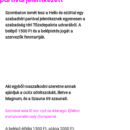
partival jelentkezett
Szombaton ismét lesz a Hello és ezúttal egy 
szabadtéri partival jelentkeznek egyenesen a 
szabadság téri Tőzsdepalota udvarából. A 
belépő 1500 Ft és a beléptetés jogát a 
szervezők fenntartják.
Aki egyből rosszalkodni szeretne annak 
ajánljuk a coXx sötétszobáit, illetve a 
Magnum, és a Szauna 69 szaunait.
Szombat este 10-kor nyit az Alterego. Éjfélkor 
transzvarieté Lady Dömperrel. 
A belépő éjfélig 1500 Ft, utána 2000 Ft.