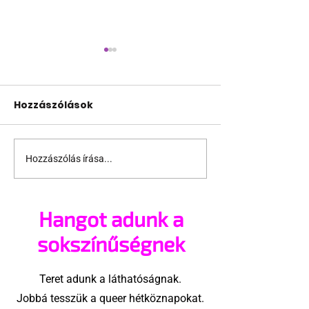
Hozzászólások
Hozzászólás írása...
A mellrákszűrésről
Támogathats
senki sem beszél a
ajánlhatsz: Te
mellkasi műtétek
vehetsz a Péc
Hangot adunk a
után - pedig kellene
megvalósítá
sokszínűségnek
Teret adunk a láthatóságnak.
Jobbá tesszük a queer hétköznapokat.