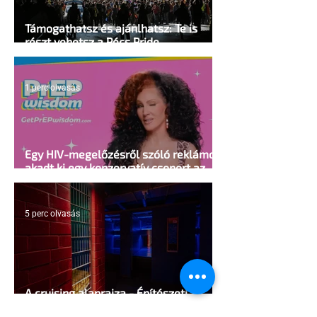
Támogathatsz és ajánlhatsz: Te is
részt vehetsz a Pécs Pride
megvalósításában
1 perc olvasás
Egy HIV-megelőzésről szóló reklámon
akadt ki egy konzervatív csoport az
Egyesült Államokban
5 perc olvasás
A cruising alaprajza - Építészeti
irányelvek a vágy maximalizálására