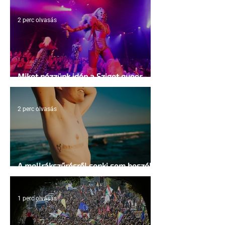
2 perc olvasás
Miket nézzünk idén a Sziget queer
sátrában?
2 perc olvasás
A mellrákszűrésről senki sem beszél a
mellkasi műtétek után - pedig kellene
1 perc olvasás