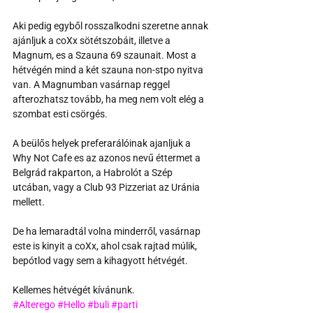
Aki pedig egyből rosszalkodni szeretne annak 
ajánljuk a coXx sötétszobáit, illetve a 
Magnum, es a Szauna 69 szaunait. Most a 
hétvégén mind a két szauna non-stpo nyitva 
van. A Magnumban vasárnap reggel 
afterozhatsz tovább, ha meg nem volt elég a 
szombat esti csörgés.
A beülős helyek preferarálóinak ajanljuk a 
Why Not Cafe es az azonos nevű éttermet a 
Belgrád rakparton, a Habrolót a Szép 
utcában, vagy a Club 93 Pizzeriat az Uránia 
mellett.
De ha lemaradtál volna minderről, vasárnap 
este is kinyit a coXx, ahol csak rajtad múlik, 
bepótlod vagy sem a kihagyott hétvégét.
Kellemes hétvégét kívánunk.
#Alterego
#Hello
#buli
#parti