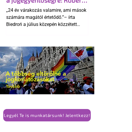
a jogegyenlőségre: Robert
kellene-e vonni a kormány konzervatív
Biedroń megindító üzenete
alkotmánymódosítását
„24 év várakozás valamire, ami mások
a lengyel bejegyzett
számára magától értetődő.”– írta
élettársi kapcsolatokért
Biedroń a július közepén közzétett
bejegyzésben.
A többség eltörölné a
jogkorlátozásokat
Tovább
Legyél Te is munkatársunk! Jelentkezz!