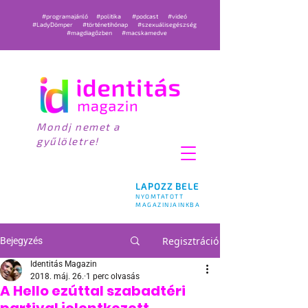
#programajánló
#politika
#podcast
#videó
#LadyDömper
#történetihónap
#szexuálisegészség
#magdiagőzben
#macskamedve
Mondj nemet a
gyűlöletre!
LAPOZZ BELE
NYOMTATOTT
MAGAZINJAINKBA
Regisztráció
Bejegyzés
Identitás Magazin
2018. máj. 26.
1 perc olvasás
A Hello ezúttal szabadtéri