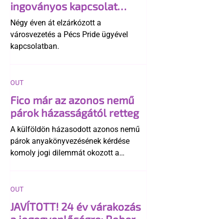
ingoványos kapcsolat
története
Négy éven át elzárkózott a
városvezetés a Pécs Pride ügyével
kapcsolatban.
OUT
Fico már az azonos nemű
párok házasságától retteg
A külföldön házasodott azonos nemű
párok anyakönyvezésének kérdése
komoly jogi dilemmát okozott a
szlovák belügynek, miközben Robert
Fico szerint az alkotmány
egyértelműen tiltja a házasságuk
OUT
elismerését. Közben az ellenzéken belül
JAVÍTOTT! 24 év várakozás
is vita robbant ki arról, hogy vissza