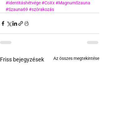
#Identitáshétvége
#CoXx
#MagnumSzauna
#Szauna69
#szórakozás
Az összes megtekintése
Friss bejegyzések