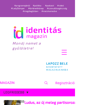
#programajánló
#politika
#podcast
#videó
#LadyDömper
#történetihónap
#szexuálisegészség
#magdiagőzben
#macskamedve
Mondj nemet a
gyűlöletre!
LAPOZZ BELE
NYOMTATOTT
MAGAZINJAINKBA
Regisztráció
MAGAZIN
LEGFRISSEBB
LEGFRISSEBB
Ludus, az új meleg partisorozat