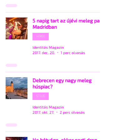
5 napig tart az újévi meleg parti
Madridban
HÍREK
Identitás Magazin
2017. dec. 20.
1 perc olvasás
Debrecen egy nagy meleg
húspiac?
STÍLUS
Identitás Magazin
2017. okt. 27.
2 perc olvasás
Ha hétvége, akkor parti drog