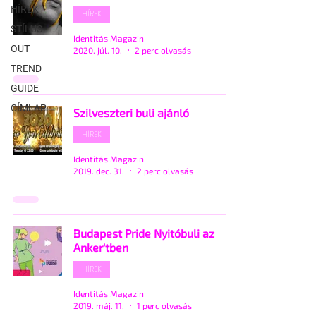
HÍREK
HÍREK
STÍLUS
Identitás Magazin
OUT
2020. júl. 10.
2 perc olvasás
TREND
GUIDE
CÍMLAP
Szilveszteri buli ajánló
HÍREK
Identitás Magazin
2019. dec. 31.
2 perc olvasás
Budapest Pride Nyitóbuli az
Anker'tben
HÍREK
Identitás Magazin
2019. máj. 11.
1 perc olvasás