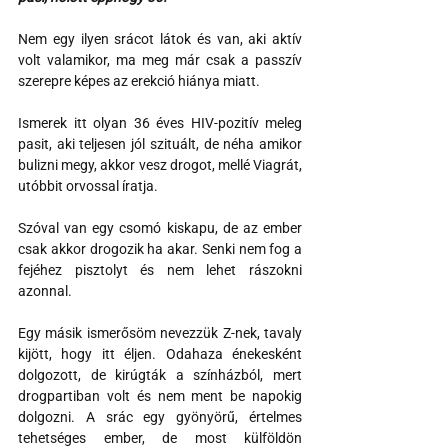
Nem egy ilyen srácot látok és van, aki aktív 
volt valamikor, ma meg már csak a passzív 
szerepre képes az erekció hiánya miatt.
Ismerek itt olyan 36 éves HIV-pozitív meleg 
pasit, aki teljesen jól szituált, de néha amikor 
bulizni megy, akkor vesz drogot, mellé Viagrát, 
utóbbit orvossal íratja.
Szóval van egy csomó kiskapu, de az ember 
csak akkor drogozik ha akar. Senki nem fog a 
fejéhez pisztolyt és nem lehet rászokni 
azonnal.
Egy másik ismerősöm nevezzük Z-nek, tavaly 
kijött, hogy itt éljen. Odahaza énekesként 
dolgozott, de kirúgták a színházból, mert 
drogpartiban volt és nem ment be napokig 
dolgozni. A srác egy gyönyörű, értelmes 
tehetséges ember, de most külföldön 