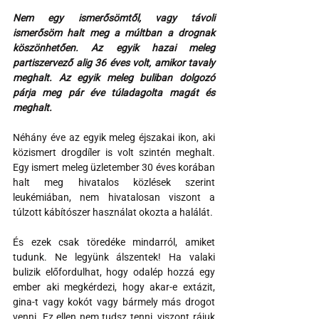
Nem egy ismerősömtől, vagy távoli 
ismerősöm halt meg a múltban a drognak 
köszönhetően. Az egyik hazai meleg 
partiszervező alig 36 éves volt, amikor tavaly 
meghalt. Az egyik meleg buliban dolgozó 
párja meg pár éve túladagolta magát és 
meghalt.
Néhány éve az egyik meleg éjszakai ikon, aki 
közismert drogdíler is volt szintén meghalt. 
Egy ismert meleg üzletember 30 éves korában 
halt meg hivatalos közlések szerint 
leukémiában, nem hivatalosan viszont a 
túlzott kábítószer használat okozta a halálát.
És ezek csak töredéke mindarról, amiket 
tudunk. Ne legyünk álszentek! Ha valaki 
bulizik előfordulhat, hogy odalép hozzá egy 
ember aki megkérdezi, hogy akar-e extázit, 
gina-t vagy kokót vagy bármely más drogot 
venni. Ez ellen nem tudsz tenni, viszont rájuk 