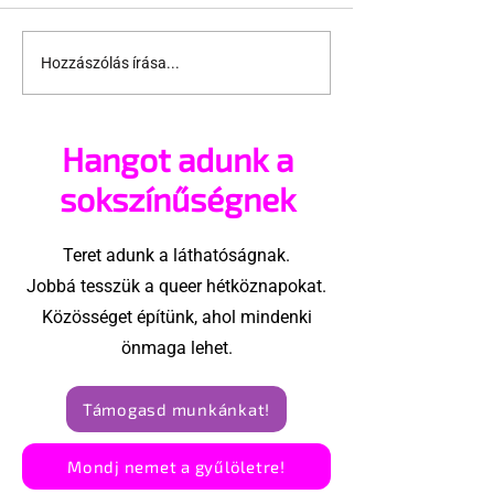
Hozzászólás írása...
10 érdekesség, amit
Miért tűnhet
sok férfi nem tud a
kisebbnek ed
saját nemi szervéről
közben a férf
Hangot adunk a
sokszínűségnek
Teret adunk a láthatóságnak.
Jobbá tesszük a queer hétköznapokat.
Közösséget építünk, ahol mindenki
önmaga lehet.
Támogasd munkánkat!
Mondj nemet a gyűlöletre!