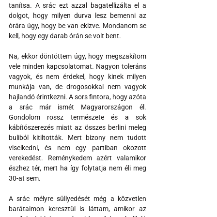
tanítsa. A srác ezt azzal bagatellizálta el a 
dolgot, hogy milyen durva lesz bemenni az 
órára úgy, hogy be van ekizve. Mondanom se 
kell, hogy egy darab órán se volt bent.
Na, ekkor döntöttem úgy, hogy megszakítom 
vele minden kapcsolatomat. Nagyon toleráns 
vagyok, és nem érdekel, hogy kinek milyen 
munkája van, de drogosokkal nem vagyok 
hajlandó érintkezni. A sors fintora, hogy azóta 
a srác már ismét Magyarországon él. 
Gondolom rossz természete és a sok 
kábítószerezés miatt az összes berlini meleg 
buliból kitiltották. Mert bizony nem tudott 
viselkedni, és nem egy partiban okozott 
verekedést. Reménykedem azért valamikor 
észhez tér, mert ha így folytatja nem éli meg 
30-at sem.
A srác mélyre süllyedését még a közvetlen 
barátaimon keresztül is láttam, amikor az 