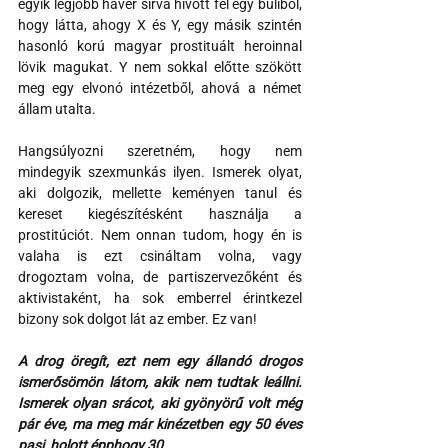
egyik legjobb haver sírva hívott fel egy buliból, 
hogy látta, ahogy X és Y, egy másik szintén 
hasonló korú magyar prostituált heroinnal 
lövik magukat. Y nem sokkal előtte szökött 
meg egy elvonó intézetből, ahová a német 
állam utalta.
Hangsúlyozni szeretném, hogy nem 
mindegyik szexmunkás ilyen. Ismerek olyat, 
aki dolgozik, mellette keményen tanul és 
kereset kiegészítésként használja a 
prostitúciót. Nem onnan tudom, hogy én is 
valaha is ezt csináltam volna, vagy 
drogoztam volna, de partiszervezőként és 
aktivistaként, ha sok emberrel érintkezel 
bizony sok dolgot lát az ember. Ez van!
A drog öregít, ezt nem egy állandó drogos 
ismerősömön látom, akik nem tudtak leállni. 
Ismerek olyan srácot, aki gyönyörű volt még 
pár éve, ma meg már kinézetben egy 50 éves 
pasi, holott épphogy 30. 