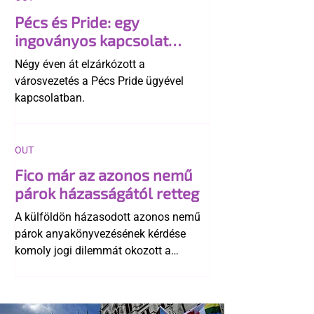
Pécs és Pride: egy
ingoványos kapcsolat
története
Négy éven át elzárkózott a
városvezetés a Pécs Pride ügyével
kapcsolatban.
OUT
Fico már az azonos nemű
párok házasságától retteg
A külföldön házasodott azonos nemű
párok anyakönyvezésének kérdése
komoly jogi dilemmát okozott a
szlovák belügynek, miközben Robert
Fico szerint az alkotmány
egyértelműen tiltja a házasságuk