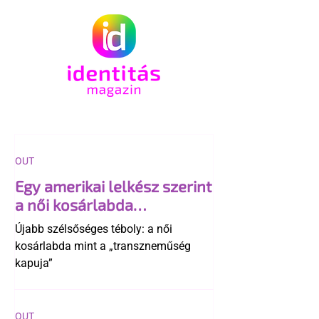
OUT
Egy amerikai lelkész szerint
a női kosárlabda
transzneműséghez vezet
Újabb szélsőséges téboly: a női
kosárlabda mint a „transzneműség
kapuja”
OUT