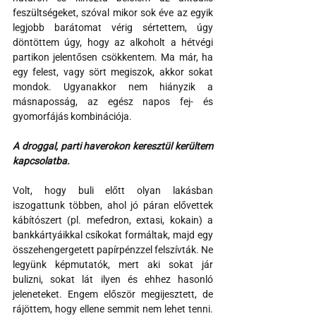
feszültségeket, szóval mikor sok éve az egyik 
legjobb barátomat vérig sértettem, úgy 
döntöttem úgy, hogy az alkoholt a hétvégi 
partikon jelentősen csökkentem. Ma már, ha 
egy felest, vagy sört megiszok, akkor sokat 
mondok. Ugyanakkor nem hiányzik a 
másnaposság, az egész napos fej- és 
gyomorfájás kombinációja.
A droggal, parti haverokon keresztül kerültem 
kapcsolatba. 
Volt, hogy buli előtt olyan lakásban 
iszogattunk többen, ahol jó páran elővettek 
kábítószert (pl. mefedron, extasi, kokain) a 
bankkártyáikkal csíkokat formáltak, majd egy 
összehengergetett papírpénzzel felszívták. Ne 
legyünk képmutatók, mert aki sokat jár 
bulizni, sokat lát ilyen és ehhez hasonló 
jeleneteket. Engem először megijesztett, de 
rájöttem, hogy ellene semmit nem lehet tenni. 