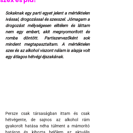
szex és pia?
Sokaknak egy parti egyet jelent a mértéktelen 
ivással, drogozással és szexszel. Jómagam a 
drogozást mélységesen elítélem és láttam 
nem egy embert, akit megnyomorított és 
romba döntött. Partiszervezőként sok 
mindent megtapasztaltam. A mértéktelen 
szex és az alkohol viszont nálam is alapja volt 
egy átlagos hétvégi éjszakának.
Persze csak társaságban ittam és csak 
hétvégente, de sajnos az alkohol rám 
gyakorolt hatása néha túlment a mámorító 
határon és kihozta belőlem az aktuális 