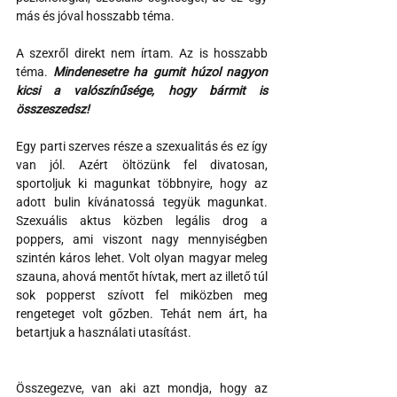
más és jóval hosszabb téma.
A szexről direkt nem írtam. Az is hosszabb 
téma. 
Mindenesetre ha gumit húzol nagyon 
kicsi a valószínűsége, hogy bármit is 
összeszedsz!
Egy parti szerves része a szexualitás és ez így 
van jól. Azért öltözünk fel divatosan, 
sportoljuk ki magunkat többnyire, hogy az 
adott bulin kívánatossá tegyük magunkat. 
Szexuális aktus közben legális drog a 
poppers, ami viszont nagy mennyiségben 
szintén káros lehet. Volt olyan magyar meleg 
szauna, ahová mentőt hívtak, mert az illető túl 
sok popperst szívott fel miközben meg 
rengeteget volt gőzben. Tehát nem árt, ha 
betartjuk a használati utasítást.
Összegezve, van aki azt mondja, hogy az 