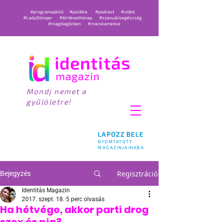
#programajánló
#politika
#podcast
#videó
#LadyDömper
#történetihónap
#szexuálisegészség
#magdiagőzben
#macskamedve
Mondj nemet a
gyűlöletre!
LAPOZZ BELE
NYOMTATOTT
MAGAZINJAINKBA
Regisztráció
Bejegyzés
Identitás Magazin
2017. szept. 18.
5 perc olvasás
Ha hétvége, akkor parti drog