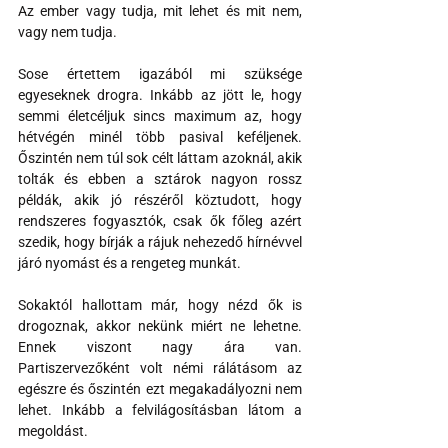
Az ember vagy tudja, mit lehet és mit nem, 
vagy nem tudja.
Sose értettem igazából mi szüksége 
egyeseknek drogra. Inkább az jött le, hogy 
semmi életcéljuk sincs maximum az, hogy 
hétvégén minél több pasival keféljenek. 
Őszintén nem túl sok célt láttam azoknál, akik 
tolták és ebben a sztárok nagyon rossz 
példák, akik jó részéről köztudott, hogy 
rendszeres fogyasztók, csak ők főleg azért 
szedik, hogy bírják a rájuk nehezedő hírnévvel 
járó nyomást és a rengeteg munkát.
Sokaktól hallottam már, hogy nézd ők is 
drogoznak, akkor nekünk miért ne lehetne. 
Ennek viszont nagy ára van. 
Partiszervezőként volt némi rálátásom az 
egészre és őszintén ezt megakadályozni nem 
lehet. Inkább a felvilágosításban látom a 
megoldást.