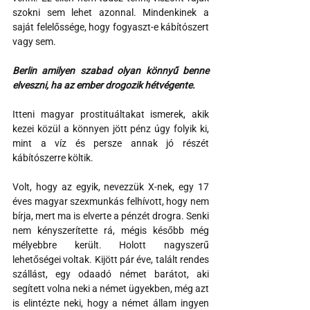
szokni sem lehet azonnal. Mindenkinek a 
saját felelőssége, hogy fogyaszt-e kábítószert 
vagy sem.
Berlin amilyen szabad olyan könnyű benne 
elveszni, ha az ember drogozik hétvégente.
Itteni magyar prostituáltakat ismerek, akik 
kezei közül a könnyen jött pénz úgy folyik ki, 
mint a víz és persze annak jó részét 
kábítószerre költik. 
Volt, hogy az egyik, nevezzük X-nek, egy 17 
éves magyar szexmunkás felhívott, hogy nem 
bírja, mert ma is elverte a pénzét drogra. Senki 
nem kényszerítette rá, mégis később még 
mélyebbre került. Holott nagyszerű 
lehetőségei voltak. Kijött pár éve, talált rendes 
szállást, egy odaadó német barátot, aki 
segített volna neki a német ügyekben, még azt 
is elintézte neki, hogy a német állam ingyen 