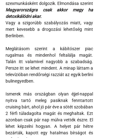
szexmunkásként dolgozik. Elmondása szerint 
Magyarországra csak akkor megy ha 
detoxikálódni akar.
Vagy a szigorúbb szabályozás miatt, vagy 
mert kevesebb a drogozási lehetőség mint 
Berlinben.
Meglátásom szerint a kábítószer piac 
rugalmas és mindenhol feltalálja magát. 
Talán itt valamivel nagyobb a szabadság. 
Persze itt se lehet mindent. A minap láttam a 
televízióban rendőrségi razziát az egyik berlini 
bulinegyedben.
Ismerek más országban olyan éjjel-nappal 
nyitva tartó meleg pasiknak fenntartott 
cruising bárt, ahol jó pár éve a sötét szobában 
2 férfi túladagolta magát és meghaltak. Ezt 
azonban csak pár nap múlva vették észre. El 
lehet képzelni hogyan. A helyet pár hétre 
bezárták, kapott egy hatalmas bírságot és 