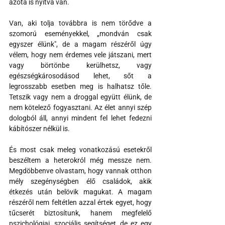
azóta is nyitva van.
Van, aki tolja továbbra is nem törődve a 
szomorú eseményekkel, „mondván csak 
egyszer élünk", de a magam részéről úgy 
vélem, hogy nem érdemes vele játszani, mert 
vagy börtönbe kerülhetsz, vagy 
egészségkárosodásod lehet, sőt a 
legrosszabb esetben meg is halhatsz tőle. 
Tetszik vagy nem a droggal együtt élünk, de 
nem kötelező fogyasztani. Az élet annyi szép 
dologból áll, annyi mindent fel lehet fedezni 
kábítószer nélkül is.
És most csak meleg vonatkozású esetekről 
beszéltem a heterokról még messze nem. 
Megdöbbenve olvastam, hogy vannak otthon 
mély szegénységben élő családok, akik 
étkezés után belövik magukat. A magam 
részéről nem feltétlen azzal értek egyet, hogy 
tűcserét biztosítunk, hanem megfelelő 
pszichológiai, szociális segítséget, de ez egy 