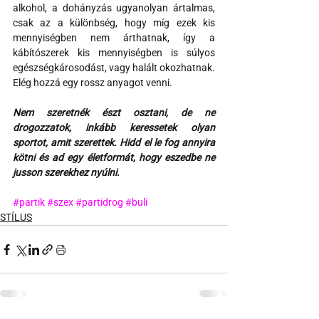
alkohol, a dohányzás ugyanolyan ártalmas, 
csak az a különbség, hogy míg ezek kis 
mennyiségben nem árthatnak, így a 
kábítószerek kis mennyiségben is súlyos 
egészségkárosodást, vagy halált okozhatnak. 
Elég hozzá egy rossz anyagot venni.
Nem szeretnék észt osztani, de ne 
drogozzatok, inkább keressetek olyan 
sportot, amit szerettek. Hidd el le fog annyira 
kötni és ad egy életformát, hogy eszedbe ne 
jusson szerekhez nyúlni.
#partik
#szex
#partidrog
#buli
STÍLUS