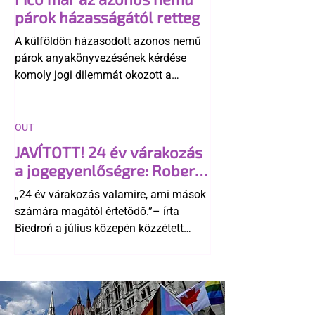
párok házasságától retteg
A külföldön házasodott azonos nemű
párok anyakönyvezésének kérdése
komoly jogi dilemmát okozott a
szlovák belügynek, miközben Robert
Fico szerint az alkotmány
egyértelműen tiltja a házasságuk
OUT
elismerését. Közben az ellenzéken belül
JAVÍTOTT! 24 év várakozás
is vita robbant ki arról, hogy vissza
a jogegyenlőségre: Robert
kellene-e vonni a kormány konzervatív
Biedroń megindító üzenete
alkotmánymódosítását
„24 év várakozás valamire, ami mások
a lengyel bejegyzett
számára magától értetődő.”– írta
élettársi kapcsolatokért
Biedroń a július közepén közzétett
bejegyzésben.