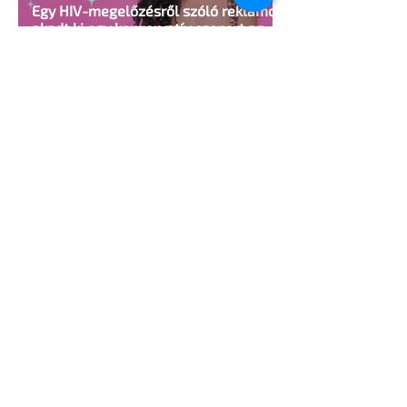
Egy HIV-megelőzésről szóló reklámon
akadt ki egy konzervatív csoport az
Egyesült Államokban
5 perc olvasás
A cruising alaprajza - Építészeti
irányelvek a vágy maximalizálására
1 perc olvasás
Jonathan Bailey új szerepben tér
vissza