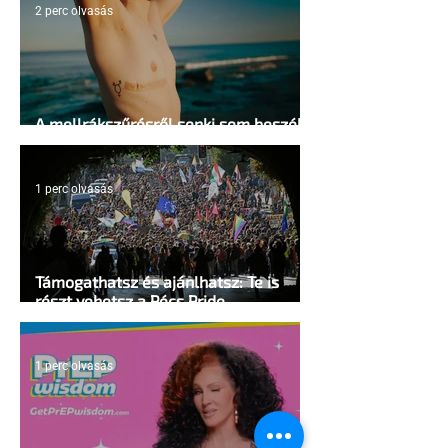
2 perc olvasás
A mellrákszűrésről senki sem beszél a
mellkasi műtétek után - pedig kellene
1 perc olvasás
Támogathatsz és ajánlhatsz: Te is
részt vehetsz a Pécs Pride
megvalósításában
1 perc olvasás