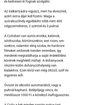
és kedvesen ki fognak szolgálni.
Az italkártyádra vigyázz, mert ha elveszted, 
azért extra díjat kell fizetni. Maga a 
szórakozóhely egyébként több mint 400 
négyzetméteres, 2 szinttel és 3 pulttal.
A CoXxban van autós erotika, kabinok, 
sötétszoba, börtönszektor, wet room, sm-
szektor, valamint sling szoba, és hardcore 
filmeket vetítenek minden teremben, így 
mindenki megtalálhatja a saját érdeklődési 
körének megfelelő műfajt. A dohányosok 
részére külön dohányzóhelyiség van 
kialakítva. Ezen kívül van még öltöző, széf és 
ingyenes wifi.
Óvszer és síkosító automatából, vagy a 
pultnál kapható. Belépőjegy nincs, és 
mindössze 1000 Ft a kötelező italfogyasztás.
A CoXx a hét minden napján nyitva tart, 