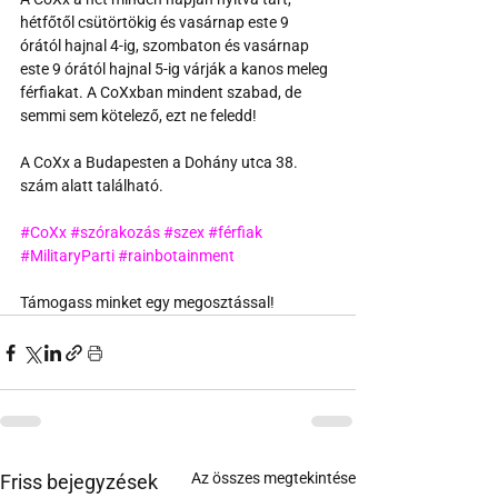
hétfőtől csütörtökig és vasárnap este 9 
órától hajnal 4-ig, szombaton és vasárnap 
este 9 órától hajnal 5-ig várják a kanos meleg 
férfiakat. A CoXxban mindent szabad, de 
semmi sem kötelező, ezt ne feledd!
A CoXx a Budapesten a Dohány utca 38. 
szám alatt található.
#CoXx
#szórakozás
#szex
#férfiak
#MilitaryParti
#rainbotainment
Támogass minket egy megosztással!
Az összes megtekintése
Friss bejegyzések