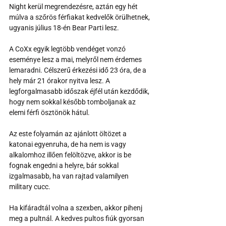
Night kerül megrendezésre, aztán egy hét 
múlva a szőrös férfiakat kedvelők örülhetnek, 
ugyanis július 18-én Bear Parti lesz.
A CoXx egyik legtöbb vendéget vonzó 
eseménye lesz a mai, melyről nem érdemes 
lemaradni. Célszerű érkezési idő 23 óra, de a 
hely már 21 órakor nyitva lesz. A 
legforgalmasabb időszak éjfél után kezdődik, 
hogy nem sokkal később tomboljanak az 
elemi férfi ösztönök hátul.
Az este folyamán az ajánlott öltözet a 
katonai egyenruha, de ha nem is vagy 
alkalomhoz illően felöltözve, akkor is be 
fognak engedni a helyre, bár sokkal 
izgalmasabb, ha van rajtad valamilyen 
military cucc.
Ha kifáradtál volna a szexben, akkor pihenj 
meg a pultnál. A kedves pultos fiúk gyorsan 