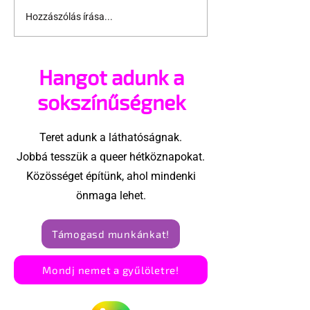
Hozzászólás írása...
A mellrákszűrésről
Támogathats
senki sem beszél a
ajánlhatsz: Te
mellkasi műtétek
vehetsz a Péc
Hangot adunk a
után - pedig kellene
megvalósítá
sokszínűségnek
Teret adunk a láthatóságnak.
Jobbá tesszük a queer hétköznapokat.
Közösséget építünk, ahol mindenki
önmaga lehet.
Támogasd munkánkat!
Mondj nemet a gyűlöletre!