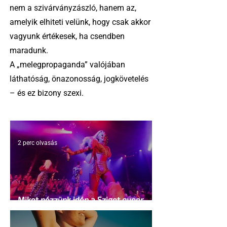
nem a szivárványzászló, hanem az,
amelyik elhiteti velünk, hogy csak akkor
vagyunk értékesek, ha csendben
maradunk.
A „melegpropaganda” valójában
láthatóság, önazonosság, jogkövetelés
– és ez bizony szexi.
2 perc olvasás
Miket nézzünk idén a Sziget queer
sátrában?