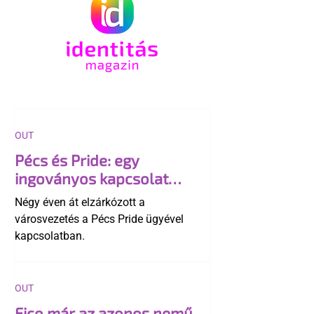
OUT
Pécs és Pride: egy
ingoványos kapcsolat
története
Négy éven át elzárkózott a
városvezetés a Pécs Pride ügyével
kapcsolatban.
OUT
Fico már az azonos nemű