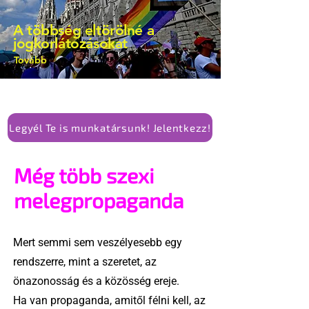
A többség eltörölné a
jogkorlátozásokat
Tovább
Legyél Te is munkatársunk! Jelentkezz!
Még több szexi
melegpropaganda
Mert semmi sem veszélyesebb egy
rendszerre, mint a szeretet, az
önazonosság és a közösség ereje.
Ha van propaganda, amitől félni kell, az