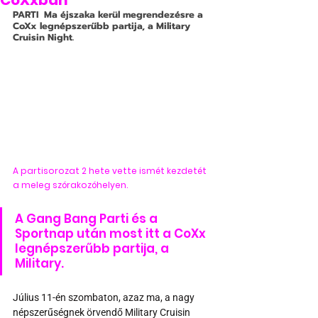
CoXxban
PARTI
  Ma éjszaka kerül megrendezésre a 
CoXx legnépszerűbb partija, a Military 
Cruisin Night.
A partisorozat 2 hete vette ismét kezdetét 
a meleg szórakozóhelyen.
A Gang Bang Parti és a 
Sportnap után most itt a CoXx 
legnépszerűbb partija, a 
Military.
Július 11-én szombaton, azaz ma, a nagy 
népszerűségnek örvendő Military Cruisin 