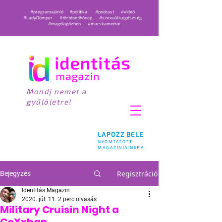
#programajánló
#politika
#podcast
#videó
#LadyDömper
#történetihónap
#szexuálisegészség
#magdiagőzben
#macskamedve
Mondj nemet a
gyűlöletre!
LAPOZZ BELE
NYOMTATOTT
MAGAZINJAINKBA
Regisztráció
Bejegyzés
Identitás Magazin
2020. júl. 11.
2 perc olvasás
Military Cruisin Night a