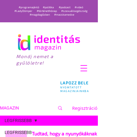
#programajánló
#politika
#podcast
#videó
#LadyDömper
#történetihónap
#szexuálisegészség
#magdiagőzben
#macskamedve
Mondj nemet a
gyűlöletre!
LAPOZZ BELE
NYOMTATOTT
MAGAZINJAINKBA
Regisztráció
MAGAZIN
LEGFRISSEBB
LEGFRISSEBB
Tudtad, hogy a nyunyókáknak is