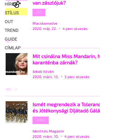
van zászlójuk?
HÍREK
OUT
STÍLUS
OUT
Macskamedve
2020. máj. 22.
4 perc olvasás
TREND
GUIDE
CÍMLAP
Mit csinálna Miss Mandarin, ha
karanténba zárnák?
Jakab István
2020. márc. 13.
3 perc olvasás
Ismét megrendezik a Tolerancia
és Jótékonysági Díjátadó Gálát
HÍREK
Identitás Magazin
2020. márc. 10.
4 perc olvasás