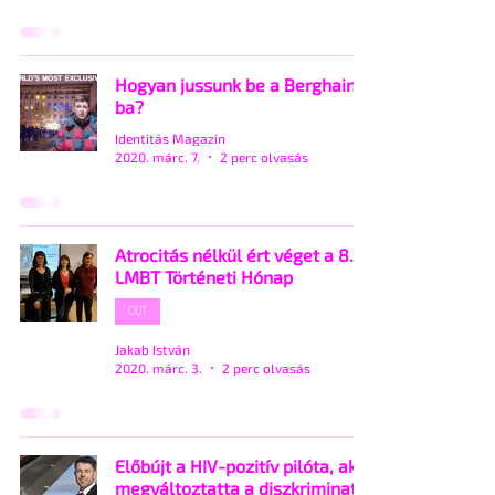
Hogyan jussunk be a Berghain-
ba?
Identitás Magazin
2020. márc. 7.
2 perc olvasás
Atrocitás nélkül ért véget a 8.
LMBT Történeti Hónap
OUT
Jakab István
2020. márc. 3.
2 perc olvasás
Előbújt a HIV-pozitív pilóta, aki
megváltoztatta a diszkriminatív