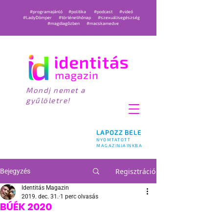
#programajánló
#politika
#podcast
#videó
#LadyDömper
#történetihónap
#szexuálisegészség
#magdiagőzben
#macskamedve
Mondj nemet a
gyűlöletre!
LAPOZZ BELE
NYOMTATOTT
MAGAZINJAINKBA
Regisztráció
Bejegyzés
Identitás Magazin
2019. dec. 31.
1 perc olvasás
BÚÉK 2020