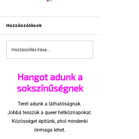
Hozzászólások
Hozzászólás írása...
2027-től Kanada is
Madonna a T
ott lesz az Eurovízión
Square-t sajá
éjszakai klub
Hangot adunk a
varázsolta
sokszínűségnek
Teret adunk a láthatóságnak.
Jobbá tesszük a queer hétköznapokat.
Közösséget építünk, ahol mindenki
önmaga lehet.