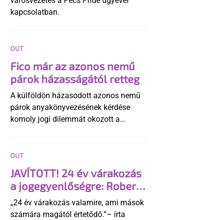
városvezetés a Pécs Pride ügyével
kapcsolatban.
OUT
Fico már az azonos nemű
párok házasságától retteg
A külföldön házasodott azonos nemű
párok anyakönyvezésének kérdése
komoly jogi dilemmát okozott a
szlovák belügynek, miközben Robert
Fico szerint az alkotmány
egyértelműen tiltja a házasságuk
OUT
elismerését. Közben az ellenzéken belül
JAVÍTOTT! 24 év várakozás
is vita robbant ki arról, hogy vissza
a jogegyenlőségre: Robert
kellene-e vonni a kormány konzervatív
Biedroń megindító üzenete
alkotmánymódosítását
„24 év várakozás valamire, ami mások
a lengyel bejegyzett
számára magától értetődő.”– írta