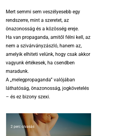
Mert semmi sem veszélyesebb egy
rendszerre, mint a szeretet, az
önazonosság és a közösség ereje.
Ha van propaganda, amitől félni kell, az
nem a szivárványzászló, hanem az,
amelyik elhiteti velünk, hogy csak akkor
vagyunk értékesek, ha csendben
maradunk.
A „melegpropaganda” valójában
láthatóság, önazonosság, jogkövetelés
– és ez bizony szexi.
2 perc olvasás