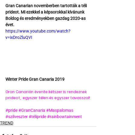
Gran Canarian novemberben tartották a téli 
prideot. Mi ezekkel a képsorokkal kívánunk 
Boldog és eredményekben gazdag 2020-as 
évet.
https://www.youtube.com/watch?
v=ixDroZluQVI
Winter Pride Gran Canaria 2019
Gran Canarián évente kétszer is rendeznek 
prideot,  egyszer télen és egyszer tavasszal! 
#pride
#GranCanaria
#Maspalomas
#szilveszter
#télipride
#rainbowtainment
TREND