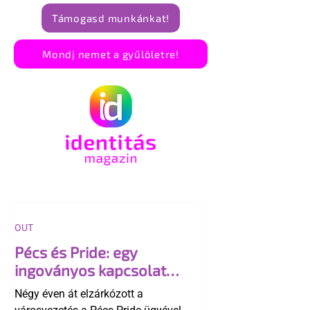
Támogasd munkánkat!
Mondj nemet a gyűlöletre!
OUT
Pécs és Pride: egy
ingoványos kapcsolat
története
Négy éven át elzárkózott a