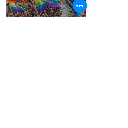
Terrortámadás árnyékában tartják az
idei WorldPride-ot Amszterdamban
1 perc olvasás
A London Trans+ Pride szervezője nem
volt hajlandó ünnepségnek nevezni az
eseményt- a BBC ezért törölte vele az
interjút
2 perc olvasás
Kényszerű száműzetésben az orosz
LMBTQ+ sajtó utolsó nagy hangja