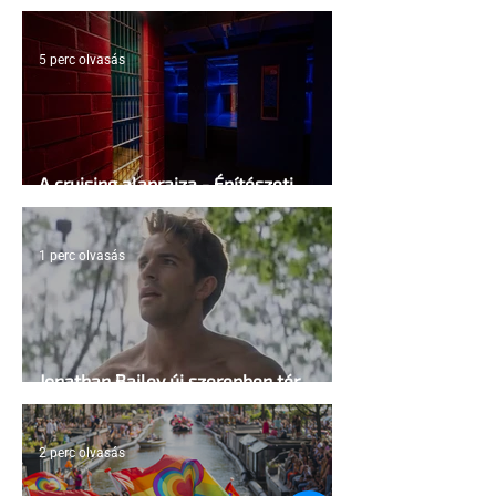
Egyesült Államokban
5 perc olvasás
A cruising alaprajza - Építészeti
irányelvek a vágy maximalizálására
1 perc olvasás
Jonathan Bailey új szerepben tér
vissza
2 perc olvasás