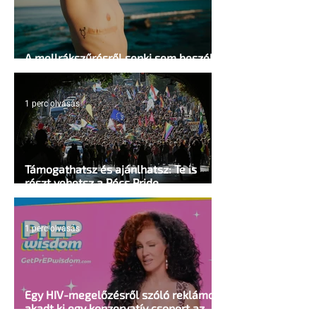
A mellrákszűrésről senki sem beszél a
mellkasi műtétek után - pedig kellene
1 perc olvasás
Támogathatsz és ajánlhatsz: Te is
részt vehetsz a Pécs Pride
megvalósításában
1 perc olvasás
Egy HIV-megelőzésről szóló reklámon
akadt ki egy konzervatív csoport az