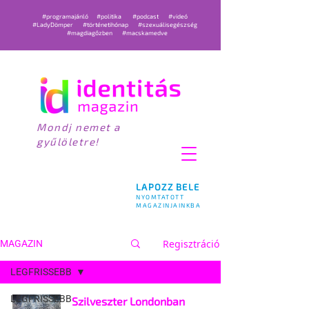
#programajánló
#politika
#podcast
#videó
#LadyDömper
#történetihónap
#szexuálisegészség
#magdiagőzben
#macskamedve
Mondj nemet a
gyűlöletre!
LAPOZZ BELE
NYOMTATOTT
MAGAZINJAINKBA
Regisztráció
MAGAZIN
LEGFRISSEBB
LEGFRISSEBB
Szilveszter Londonban