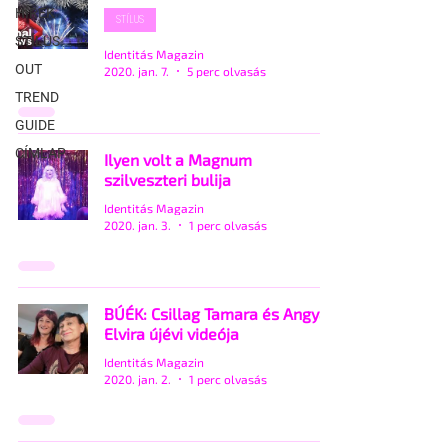
HÍREK
STÍLUS
STÍLUS
Identitás Magazin
OUT
2020. jan. 7.
5 perc olvasás
TREND
GUIDE
CÍMLAP
Ilyen volt a Magnum
szilveszteri bulija
Identitás Magazin
2020. jan. 3.
1 perc olvasás
BÚÉK: Csillag Tamara és Angyal
Elvira újévi videója
Identitás Magazin
2020. jan. 2.
1 perc olvasás