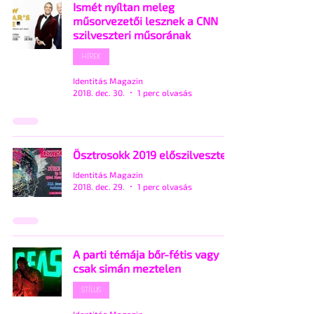
Ismét nyíltan meleg
műsorvezetői lesznek a CNN
szilveszteri műsorának
HÍREK
Identitás Magazin
2018. dec. 30.
1 perc olvasás
Ösztrosokk 2019 előszilveszter
Identitás Magazin
2018. dec. 29.
1 perc olvasás
A parti témája bőr-fétis vagy
csak simán meztelen
STÍLUS